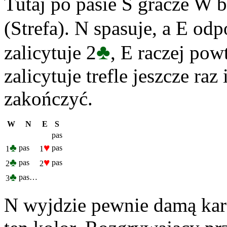
Tutaj po pasie S gracze W b
(Strefa). N spasuje, a E od
♣
zalicytuje 2
, E raczej pow
zalicytuje trefle jeszcze raz
zakończyć.
W
N
E
S
pas
♣
♥
pas
pas
1
1
♣
♥
pas
pas
2
2
♣
pas…
3
N wyjdzie pewnie damą karo