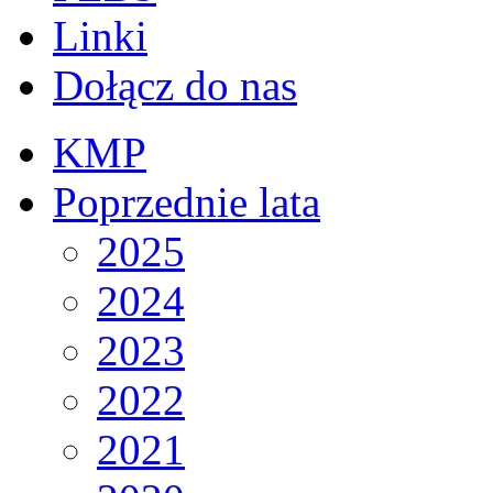
Linki
Dołącz do nas
KMP
Poprzednie lata
2025
2024
2023
2022
2021