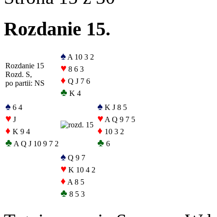
Rozdanie 15.
♠
A 10 3 2
Rozdanie 15
♥
8 6 3
Rozd. S,
♦
Q J 7 6
po partii: NS
♣
K 4
♠
♠
6 4
K J 8 5
♥
♥
J
A Q 9 7 5
♦
♦
K 9 4
10 3 2
♣
♣
A Q J 10 9 7 2
6
♠
Q 9 7
♥
K 10 4 2
♦
A 8 5
♣
8 5 3