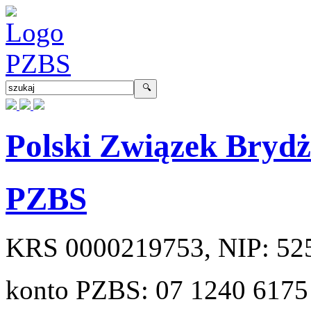
Polski Związek Bryd
PZBS
KRS
0000219753
, NIP:
52
konto PZBS:
07 1240 6175