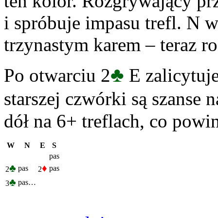
ten kolor. Rozgrywający prz
i spróbuje impasu trefl. N 
trzynastym karem – teraz ro
♣
Po otwarciu 2
E zalicytuje
starszej czwórki są szanse 
dół na 6+ treflach, co powi
W
N
E
S
pas
♣
♦
pas
pas
2
2
♣
pas…
3