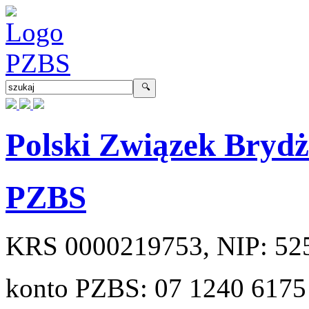
Polski Związek Bryd
PZBS
KRS
0000219753
, NIP:
52
konto PZBS:
07 1240 6175