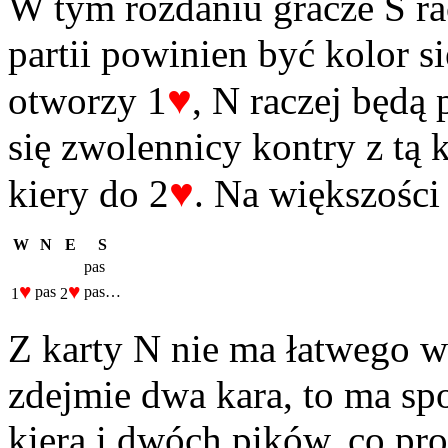
W tym rozdaniu gracze S ra
partii powinien być kolor 
♥
otworzy 1
, N raczej będą
się zwolennicy kontry z tą 
♥
kiery do 2
. Na większości 
W
N
E
S
pas
♥
♥
pas
pas…
1
2
Z karty N nie ma łatwego 
zdejmie dwa kara, to ma spo
kiera i dwóch pików, co pr