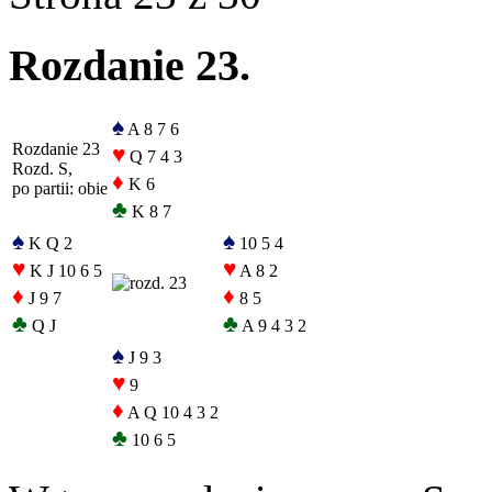
Rozdanie 23.
♠
A 8 7 6
Rozdanie 23
♥
Q 7 4 3
Rozd. S,
♦
K 6
po partii: obie
♣
K 8 7
♠
♠
K Q 2
10 5 4
♥
♥
K J 10 6 5
A 8 2
♦
♦
J 9 7
8 5
♣
♣
Q J
A 9 4 3 2
♠
J 9 3
♥
9
♦
A Q 10 4 3 2
♣
10 6 5