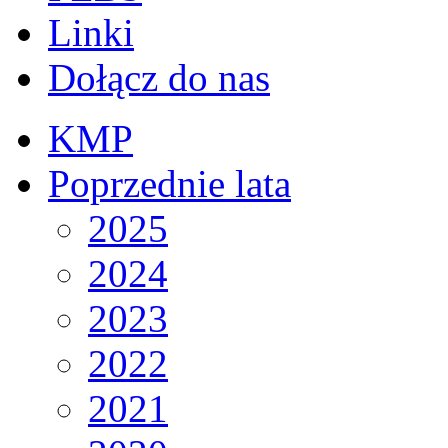
Linki
Dołącz do nas
KMP
Poprzednie lata
2025
2024
2023
2022
2021