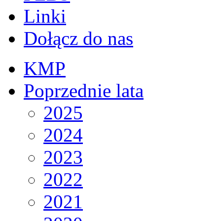
Linki
Dołącz do nas
KMP
Poprzednie lata
2025
2024
2023
2022
2021