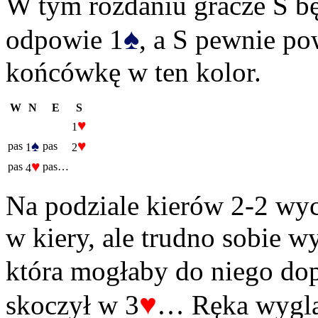
W tym rozdaniu gracze S bę
♠
odpowie 1
, a S pewnie po
końcówkę w ten kolor.
W
N
E
S
♥
1
♠
♥
pas
pas
1
2
♥
pas
pas…
4
Na podziale kierów 2-2 wy
w kiery, ale trudno sobie 
która mogłaby do niego do
♥
skoczył w 3
… Ręka wygląd