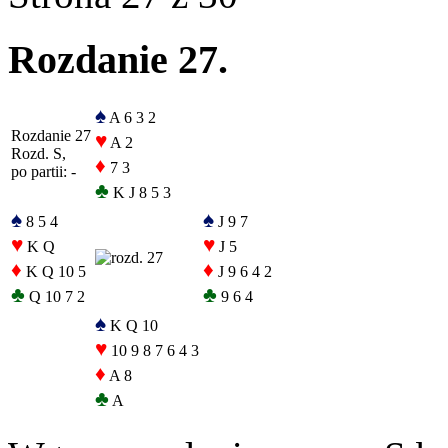
Rozdanie 27.
♠
A 6 3 2
Rozdanie 27
♥
A 2
Rozd. S,
♦
7 3
po partii: -
♣
K J 8 5 3
♠
♠
8 5 4
J 9 7
♥
♥
K Q
J 5
♦
♦
K Q 10 5
J 9 6 4 2
♣
♣
Q 10 7 2
9 6 4
♠
K Q 10
♥
10 9 8 7 6 4 3
♦
A 8
♣
A