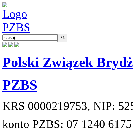
Polski Związek Bryd
PZBS
KRS
0000219753
, NIP:
52
konto PZBS:
07 1240 6175