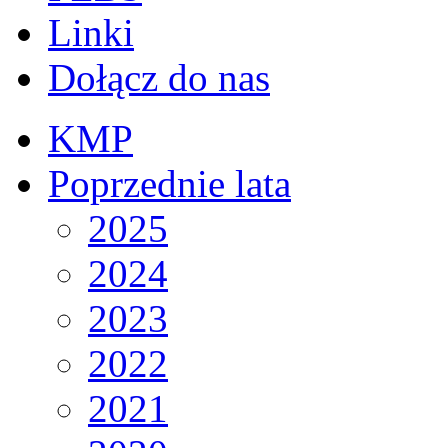
Linki
Dołącz do nas
KMP
Poprzednie lata
2025
2024
2023
2022
2021