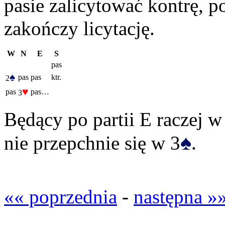
pasie zalicytować kontrę, po
zakończy licytację.
W
N
E
S
pas
♠
pas
pas
ktr.
2
♥
pas
pas…
3
Będący po partii E raczej 
♠
nie przepchnie się w 3
.
«« poprzednia
-
następna »