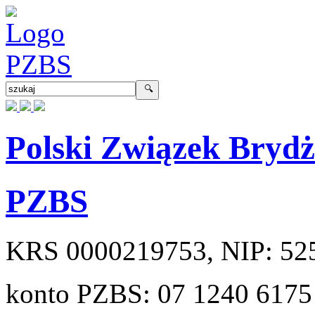
Polski Związek Bryd
PZBS
KRS
0000219753
, NIP:
52
konto PZBS:
07 1240 6175