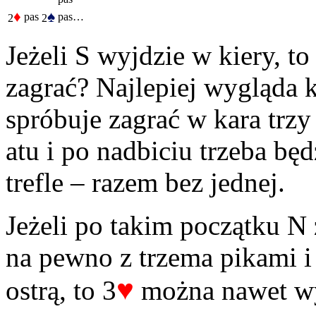
♦
♠
pas
pas…
2
2
Jeżeli S wyjdzie w kiery, t
zagrać? Najlepiej wygląda k
spróbuje zagrać w kara trzy 
atu i po nadbiciu trzeba będ
trefle – razem bez jednej.
Jeżeli po takim początku N
na pewno z trzema pikami i
♥
ostrą, to 3
można nawet w