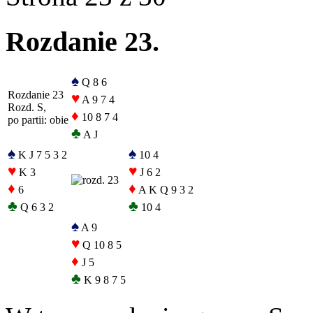
Rozdanie 23.
♠
Q 8 6
Rozdanie 23
♥
A 9 7 4
Rozd. S,
♦
10 8 7 4
po partii: obie
♣
A J
♠
♠
K J 7 5 3 2
10 4
♥
♥
K 3
J 6 2
♦
♦
6
A K Q 9 3 2
♣
♣
Q 6 3 2
10 4
♠
A 9
♥
Q 10 8 5
♦
J 5
♣
K 9 8 7 5