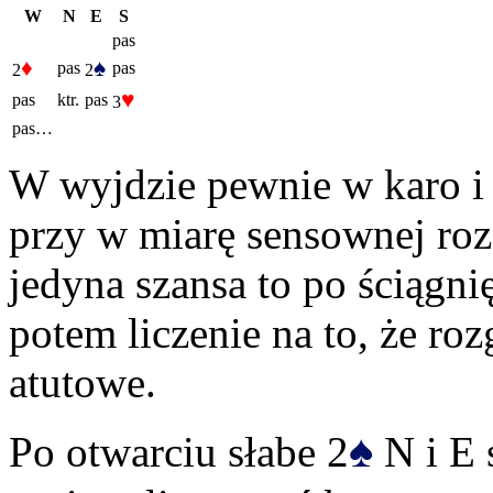
W
N
E
S
pas
♦
♠
pas
pas
2
2
♥
pas
ktr.
pas
3
pas…
W wyjdzie pewnie w karo i 
przy w miarę sensownej roz
jedyna szansa to po ściągni
potem liczenie na to, że r
atutowe.
♠
Po otwarciu słabe 2
N i E 