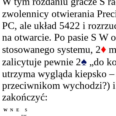
W tym rozdaniu gracze S ra
zwolennicy otwierania Prec
PC, ale układ 5422 i rozrzu
na otwarcie. Po pasie S W 
♦
stosowanego systemu, 2
mu
♠
zalicytuje pewnie 2
„do ko
utrzyma wygląda kiepsko – g
przeciwnikom wychodzi?) i 
zakończyć:
W
N
E
S
pas