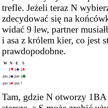
trefle. Jeżeli teraz N wybie
zdecydować się na końcówk
widać 9 lew, partner musiałb
i asa z królem kier, co jes
prawdopodobne.
W
N
E
S
♥
♠
♦
1
1
2
♠
♣
pas
pas
2
3
♦
pas
pas
?
3
Tam, gdzie N otworzy 1BA 
starsze, a S może zrobić u