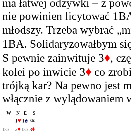
ma łatwej odzywki – z powo
nie powinien licytować 1BA
młodszy. Trzeba wybrać „m
1BA. Solidaryzowałbym się 
♦
S pewnie zainwituje 3
, cz
♦
kolei po inwicie 3
co zrobi
trójką kar? Na pewno jest m
włącznie z wylądowaniem w
W
N
E
S
♥
♠
ktr.
1
1
♦
♦
pas
pas
2
3