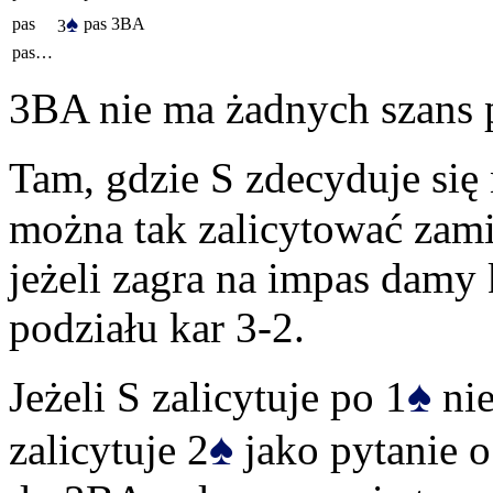
♠
pas
pas
3BA
3
pas…
3BA nie ma żadnych szans 
Tam, gdzie S zdecyduje się 
można tak zalicytować zami
jeżeli zagra na impas damy 
podziału kar 3-2.
♠
Jeżeli S zalicytuje po 1
nie
♠
zalicytuje 2
jako pytanie o