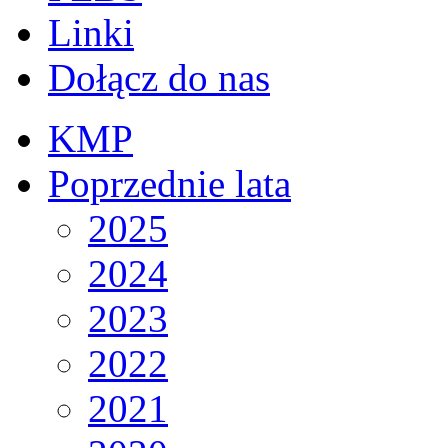
Linki
Dołącz do nas
KMP
Poprzednie lata
2025
2024
2023
2022
2021