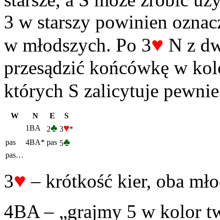
3 w starszy powinien oznac
♥
w młodszych. Po 3
N z dw
przesądzić końcówkę w kolo
których S zalicytuje pewnie
W
N
E
S
♣
♥
1BA
2
3
*
♣
pas
4BA*
pas
5
pas…
♥
3
– krótkość kier, oba mło
4BA – „grajmy 5 w kolor tw