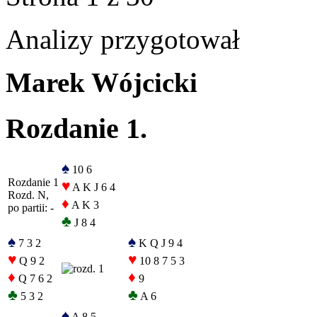
Analizy przygotował
Marek Wójcicki
Rozdanie 1.
♠
10 6
Rozdanie 1
♥
A K J 6 4
Rozd. N,
♦
A K 3
po partii: -
♣
J 8 4
♠
♠
7 3 2
K Q J 9 4
♥
♥
Q 9 2
10 8 7 5 3
♦
♦
Q 7 6 2
9
♣
♣
5 3 2
A 6
♠
A 8 5