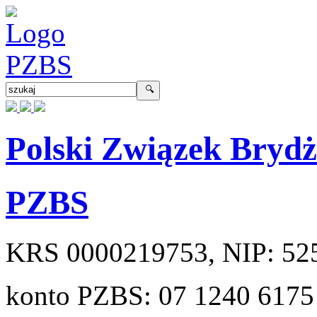
Polski Związek Bryd
PZBS
KRS
0000219753
, NIP:
52
konto PZBS:
07 1240 6175