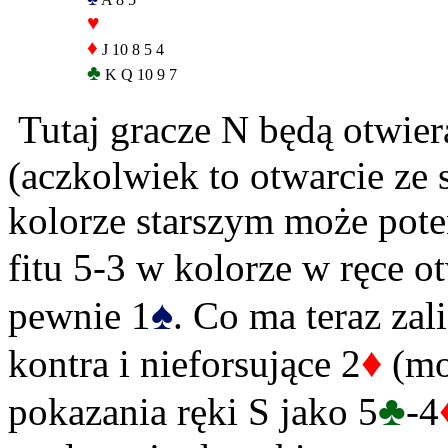
♥
♦
J 10 8 5 4
♣
K Q 10 9 7
Tutaj gracze N będą otwier
(aczkolwiek to otwarcie ze 
kolorze starszym może pote
fitu 5-3 w kolorze w ręce o
♠
pewnie 1
. Co ma teraz za
♦
kontra i nieforsujące 2
(mo
♣
pokazania ręki S jako 5
-4