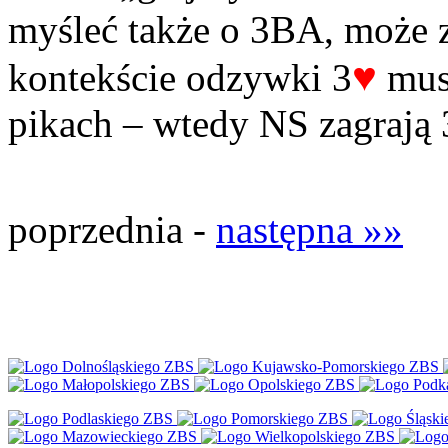
myśleć także o 3BA, może 
♥
kontekście odzywki 3
musi
pikach – wtedy NS zagrają 
poprzednia -
następna »»