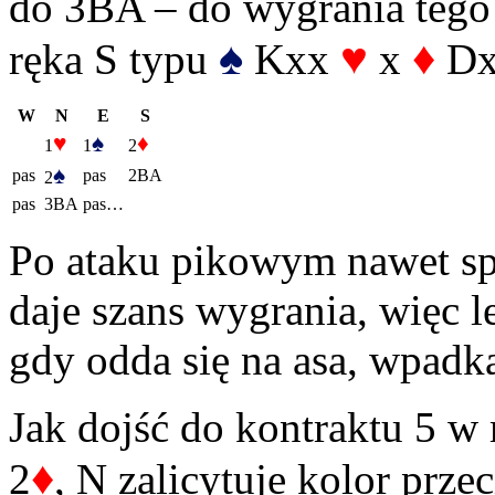
do 3BA – do wygrania tego 
♠
♥
♦
ręka S typu
Kxx
x
Dx
W
N
E
S
♥
♠
♦
1
1
2
♠
pas
pas
2BA
2
pas
3BA
pas…
Po ataku pikowym nawet sp
daje szans wygrania, więc le
gdy odda się na asa, wpadka
Jak dojść do kontraktu 5 w 
♦
2
, N zalicytuje kolor prze