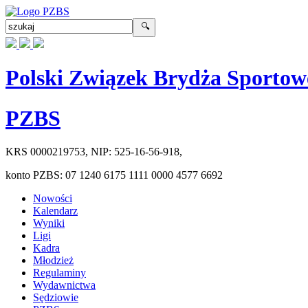
Polski Związek Brydża Sportow
PZBS
KRS
0000219753
, NIP:
525-16-56-918
,
konto PZBS:
07 1240 6175 1111 0000 4577 6692
Nowości
Kalendarz
Wyniki
Ligi
Kadra
Młodzież
Regulaminy
Wydawnictwa
Sędziowie