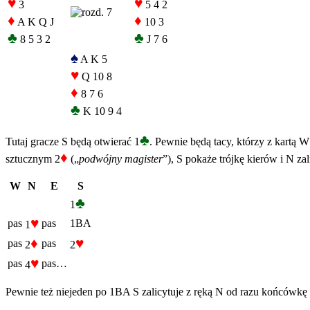
♥
♥
3
5 4 2
♦
♦
A K Q J
10 3
♣
♣
8 5 3 2
J 7 6
♠
A K 5
♥
Q 10 8
♦
8 7 6
♣
K 10 9 4
♣
Tutaj gracze S będą otwierać 1
. Pewnie będą tacy, którzy z kartą 
♦
sztucznym 2
(„
podwójny magister
”), S pokaże trójkę kierów i N za
W
N
E
S
♣
1
♥
pas
pas
1BA
1
♦
♥
pas
pas
2
2
♥
pas
pas…
4
Pewnie też niejeden po 1BA S zalicytuje z ręką N od razu końcówkę