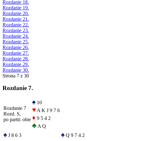
Rozdanie 18.
Rozdanie 19.
Rozdanie 20.
Rozdanie 21.
Rozdanie 22.
Rozdanie 23.
Rozdanie 24.
Rozdanie 25.
Rozdanie 26.
Rozdanie 27.
Rozdanie 28.
Rozdanie 29.
Rozdanie 30.
Strona 7 z 30
Rozdanie 7.
♠
10
Rozdanie 7
♥
A K J 9 7 6
Rozd. S,
♦
9 5 4 2
po partii: obie
♣
A Q
♠
♠
J 8 6 3
Q 9 7 4 2