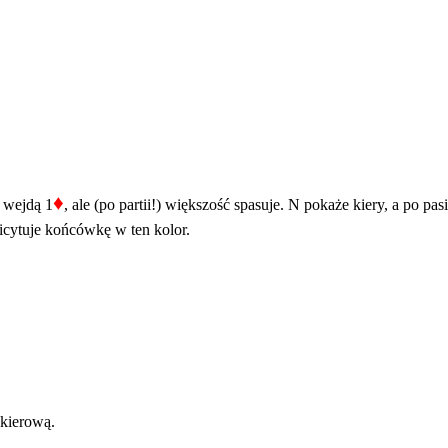
♦
W wejdą 1
, ale (po partii!) większość spasuje. N pokaże kiery, a po pa
licytuje końcówkę w ten kolor.
 kierową.