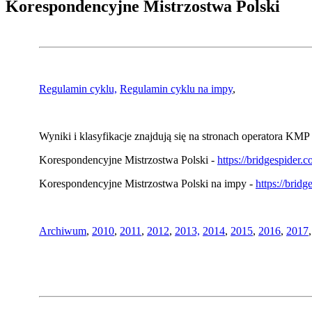
Korespondencyjne Mistrzostwa Polski
Regulamin cyklu,
Regulamin cyklu na impy
,
Wyniki i klasyfikacje znajdują się na stronach operatora KMP 
Korespondencyjne Mistrzostwa Polski -
https://bridgespider
Korespondencyjne Mistrzostwa Polski na impy -
https://brid
Archiwum
,
2010
,
2011
,
2012
,
2013,
2014
,
2015
,
2016
,
2017