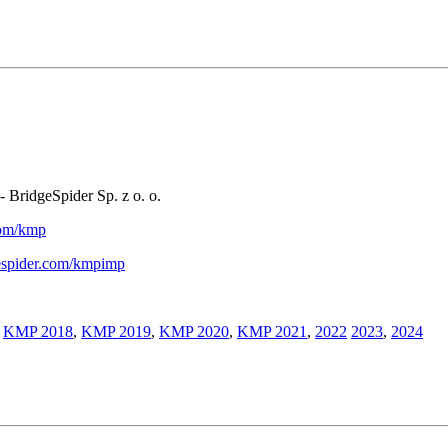
- BridgeSpider Sp. z o. o.
.com/kmp
gespider.com/kmpimp
,
KMP 2018
,
KMP 2019
,
KMP 2020
,
KMP 2021
,
2022
2023
,
2024