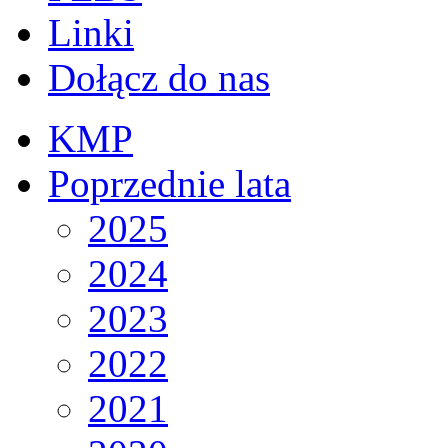
Linki
Dołącz do nas
KMP
Poprzednie lata
2025
2024
2023
2022
2021