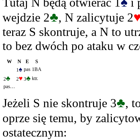
♠
Tutaj N będą otwierać 1
i 
♣
wejdzie 2
, N zalicytuje 2
teraz S skontruje, a N to u
to bez dwóch po ataku w cz
W
N
E
S
♠
pas
1BA
1
♣
♥
♣
ktr.
2
2
3
pas…
♣
Jeżeli S nie skontruje 3
, t
oprze się temu, by zalicyto
ostatecznym: