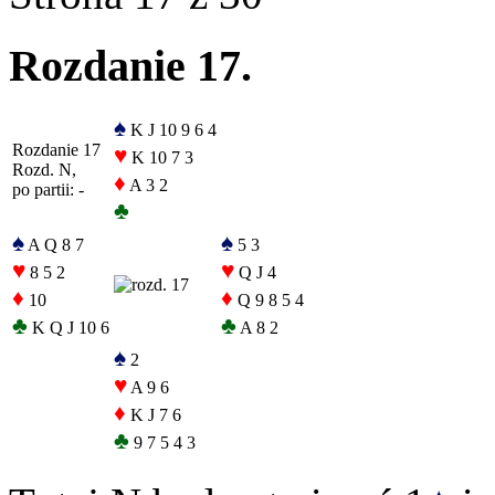
Rozdanie 17.
♠
K J 10 9 6 4
Rozdanie 17
♥
K 10 7 3
Rozd. N,
♦
A 3 2
po partii: -
♣
♠
♠
A Q 8 7
5 3
♥
♥
8 5 2
Q J 4
♦
♦
10
Q 9 8 5 4
♣
♣
K Q J 10 6
A 8 2
♠
2
♥
A 9 6
♦
K J 7 6
♣
9 7 5 4 3