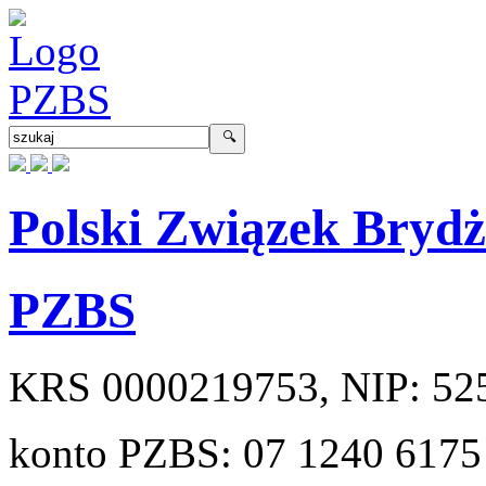
Polski Związek Bryd
PZBS
KRS
0000219753
, NIP:
52
konto PZBS:
07 1240 6175