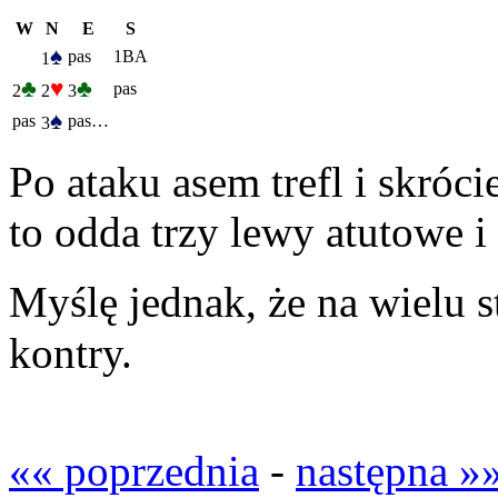
W
N
E
S
♠
pas
1BA
1
♣
♥
♣
pas
2
2
3
♠
pas
pas…
3
Po ataku asem trefl i skróci
to odda trzy lewy atutowe i 
Myślę jednak, że na wielu 
kontry.
«« poprzednia
-
następna »