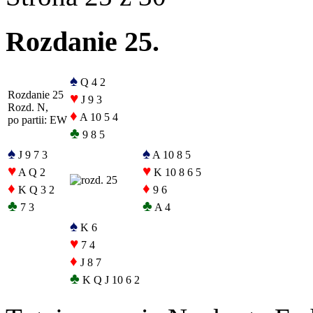
Rozdanie 25.
♠
Q 4 2
Rozdanie 25
♥
J 9 3
Rozd. N,
♦
A 10 5 4
po partii: EW
♣
9 8 5
♠
♠
J 9 7 3
A 10 8 5
♥
♥
A Q 2
K 10 8 6 5
♦
♦
K Q 3 2
9 6
♣
♣
7 3
A 4
♠
K 6
♥
7 4
♦
J 8 7
♣
K Q J 10 6 2