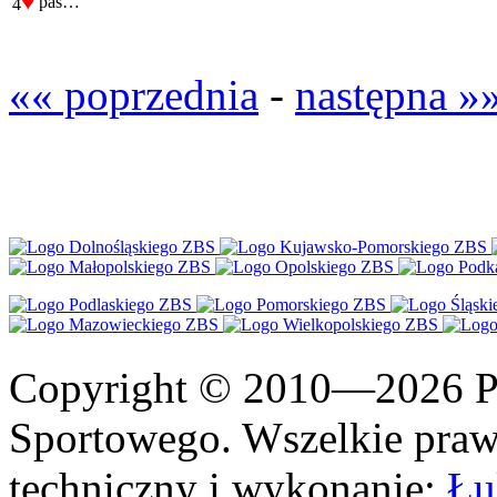
♥
pas…
4
«« poprzednia
-
następna »
Copyright © 2010—2026 Po
Sportowego. Wszelkie prawa
techniczny i wykonanie:
Łu