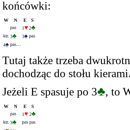
końcówki:
W
N
E
S
♥
♣
pas
1
2
♣
♠
ktr.
pas
3
3
♠
pas…
4
Tutaj także trzeba dwukrot
dochodząc do stołu kierami
♣
Jeżeli E spasuje po 3
, to 
W
N
E
S
♥
♣
pas
1
2
♣
ktr.
pas
pas
3