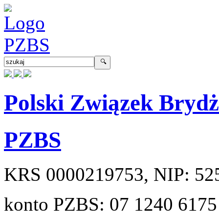
Polski Związek Bryd
PZBS
KRS
0000219753
, NIP:
52
konto PZBS:
07 1240 6175