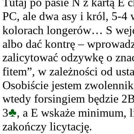
Tutaj po pasie N z kartą E
PC, ale dwa asy i król, 5-4
kolorach longerów… S wej
albo dać kontrę – wprowadz
zalicytować odzywkę o znac
fitem”, w zależności od ust
Osobiście jestem zwolenniki
wtedy forsingiem będzie 2
♣
3
, a E wskaże minimum, l
zakończy licytację.