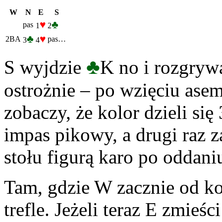
W
N
E
S
♥
♣
pas
1
2
♣
♥
2BA
pas…
3
4
♣
S wyjdzie
K no i rozgryw
ostrożnie – po wzięciu asem
zobaczy, że kolor dzieli się
impas pikowy, a drugi raz 
stołu figurą karo po oddani
Tam, gdzie W zacznie od ko
trefle. Jeżeli teraz E zmieś