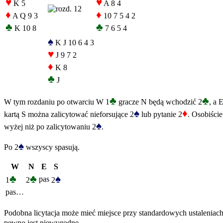
♥
♥
K 5
A 8 4
♦
♦
A Q 9 3
10 7 5 4 2
♣
♣
K 10 8
7 6 5 4
♠
K J 10 6 4 3
♥
J 9 7 2
♦
K 8
♣
J
♣
♣
W tym rozdaniu po otwarciu W 1
gracze N będą wchodzić 2
, a 
♠
♦
kartą S można zalicytować nieforsujące 2
lub pytanie 2
. Osobiście
♠
wyżej niż po zalicytowaniu 2
.
♠
Po 2
wszyscy spasują.
W
N
E
S
♣
♣
♠
pas
1
2
2
pas…
Podobna licytacja może mieć miejsce przy standardowych ustaleniach 
pewno jest niewygodne.