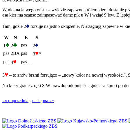
W nie ma łatwego wistu – wyjdzie zapewne królem kier i dostanie prz
asa kier ma szanse zaimpasować damę pik u W i wziąć 9 lew. E lepiej 
♠
Tam, gdzie 2
forsuje na jedno okrążenie, NS zagrają zapewne w kie
W
N
E
S
♣
♣
♠
pas
1
2
2
♥
pas
2BA
pas
3
*
♥
pas
pas…
4
♥
3
– to znów brzmi forsująco – „nowy kolor na nowej wysokości”, S
Na kiery grane z ręki S W prawdopodobnie ściągnie asa karo i po de
«« poprzednia
-
następna »»