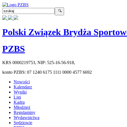
Polski Związek Brydża Sportow
PZBS
KRS
0000219753
, NIP:
525-16-56-918
,
konto PZBS:
07 1240 6175 1111 0000 4577 6692
Nowości
Kalendarz
Wyniki
Ligi
Kadra
Młodzież
Regulaminy
Wydawnictwa
Sędziowie