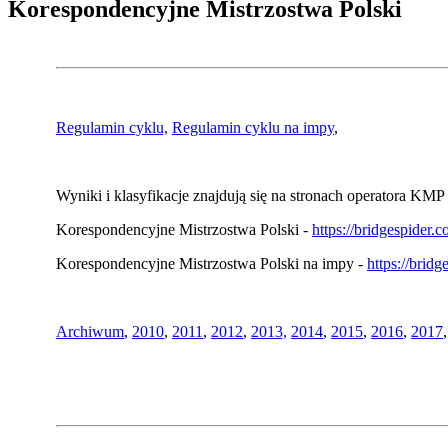
Korespondencyjne Mistrzostwa Polski
Regulamin cyklu,
Regulamin cyklu na impy
,
Wyniki i klasyfikacje znajdują się na stronach operatora KMP 
Korespondencyjne Mistrzostwa Polski -
https://bridgespider
Korespondencyjne Mistrzostwa Polski na impy -
https://brid
Archiwum
,
2010
,
2011
,
2012
,
2013,
2014
,
2015
,
2016
,
2017