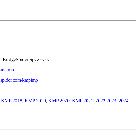
- BridgeSpider Sp. z o. o.
.com/kmp
gespider.com/kmpimp
,
KMP 2018
,
KMP 2019
,
KMP 2020
,
KMP 2021
,
2022
2023
,
2024