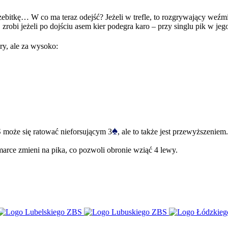
ebitkę… W co ma teraz odejść? Jeżeli w trefle, to rozgrywający weźmi
zrobi jeżeli po dojściu asem kier podegra karo – przy singlu pik w jeg
ry, ale za wysoko:
♠
 może się ratować nieforsującym 3
, ale to także jest przewyższeniem.
marce zmieni na pika, co pozwoli obronie wziąć 4 lewy.