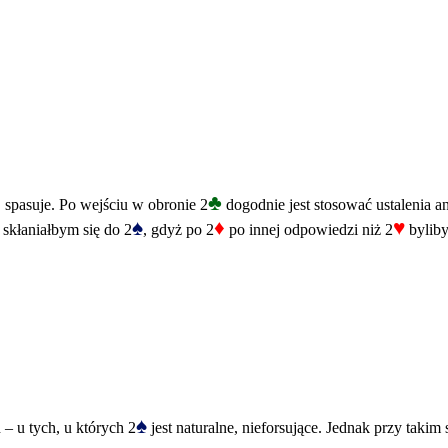
♣
E spasuje. Po wejściu w obronie 2
dogodnie jest stosować ustalenia an
♠
♦
♥
 skłaniałbym się do 2
, gdyż po 2
po innej odpowiedzi niż 2
byliby
♠
– u tych, u których 2
jest naturalne, nieforsujące. Jednak przy takim