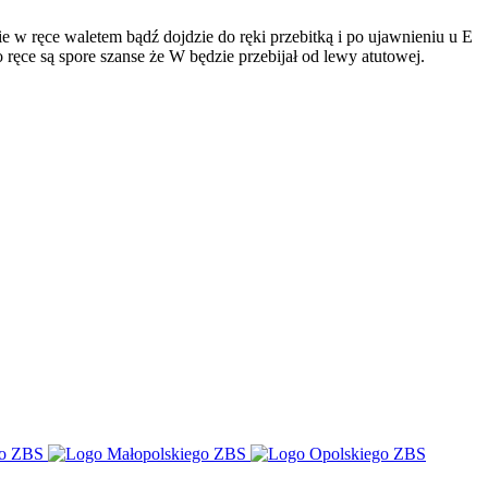
e w ręce waletem bądź dojdzie do ręki przebitką i po ujawnieniu u E
o ręce są spore szanse że W będzie przebijał od lewy atutowej.