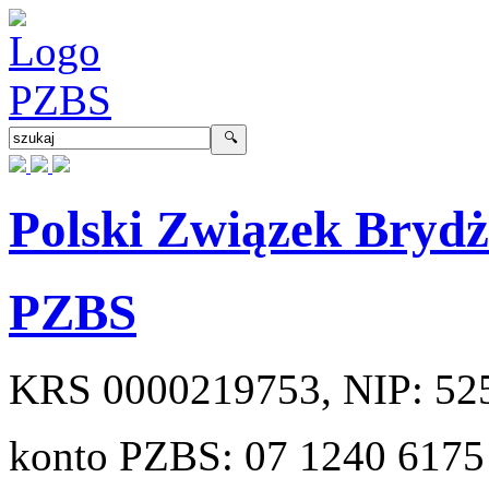
Polski Związek Bryd
PZBS
KRS
0000219753
, NIP:
52
konto PZBS:
07 1240 6175