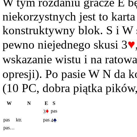
W tym rozdaniu gracze E bę
niekorzystnych jest to karta
konstruktywny blok. S i W 
♥
pewno niejednego skusi 3
wskazanie wistu i na ratowa
opresji). Po pasie W N da k
(10 PC, dobra piątka pików,
W
N
E
S
♦
pas
3
♠
pas
ktr.
pas
4
pas…