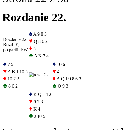
Rozdanie 22.
♠
A 9 8 3
Rozdanie 22
♥
Q 8 6 2
Rozd. E,
♦
5
po partii: EW
♣
A K 7 4
♠
♠
7 5
10 6
♥
♥
A K J 10 5
4
♦
♦
10 7 2
A Q J 9 8 6 3
♣
♣
8 6 2
Q 9 3
♠
K Q J 4 2
♥
9 7 3
♦
K 4
♣
J 10 5