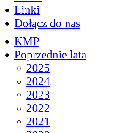
Linki
Dołącz do nas
KMP
Poprzednie lata
2025
2024
2023
2022
2021