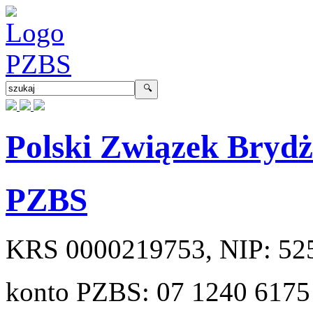
Polski Związek Bryd
PZBS
KRS
0000219753
, NIP:
52
konto PZBS:
07 1240 6175