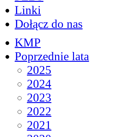
Linki
Dołącz do nas
KMP
Poprzednie lata
2025
2024
2023
2022
2021