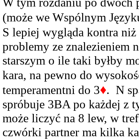
W tym rozdaniu po dwóch p
(może we Wspólnym Języku
S lepiej wygląda kontra niż
problemy ze znalezieniem n
starszym o ile taki byłby m
kara, na pewno do wysokoś
♦
temperamentni do 3
. N sp
spróbuje 3BA po każdej z t
może liczyć na 8 lew, w tref
czwórki partner ma kilka 