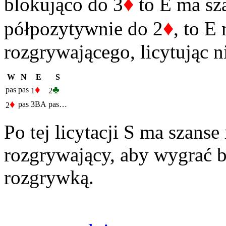
♦
blokująco do 3
to E ma sza
♦
półpozytywnie do 2
, to E
rozgrywającego, licytując 
W
N
E
S
♦
♣
pas
pas
1
2
♦
pas
3BA
pas…
2
Po tej licytacji S ma szanse 
rozgrywający, aby wygrać b
rozgrywką.