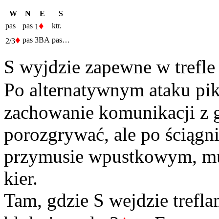
W
N
E
S
♦
pas
pas
ktr.
1
♦
pas
3BA
pas…
2/3
S wyjdzie zapewne w trefle
Po alternatywnym ataku p
zachowanie komunikacji z g
porozgrywać, ale po ściągni
przymusie wpustkowym, mu
kier.
Tam, gdzie S wejdzie trefla