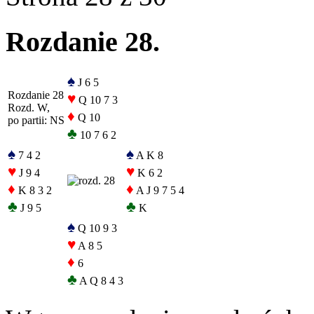
Rozdanie 28.
♠
J 6 5
Rozdanie 28
♥
Q 10 7 3
Rozd. W,
♦
Q 10
po partii: NS
♣
10 7 6 2
♠
♠
7 4 2
A K 8
♥
♥
J 9 4
K 6 2
♦
♦
K 8 3 2
A J 9 7 5 4
♣
♣
J 9 5
K
♠
Q 10 9 3
♥
A 8 5
♦
6
♣
A Q 8 4 3