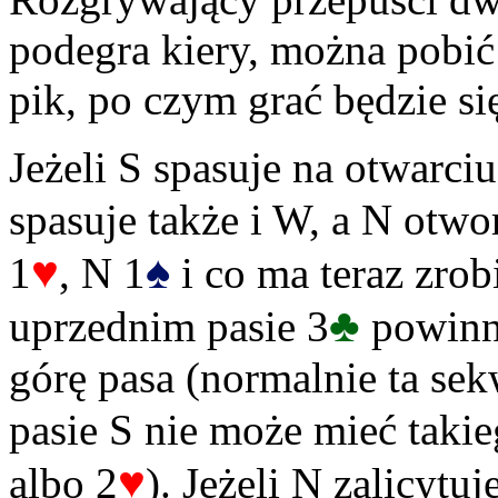
podegra kiery, można pobić
pik, po czym grać będzie si
Jeżeli S spasuje na otwarciu
spasuje także i W, a N otwo
♥
♠
1
, N 1
i co ma teraz zrob
♣
uprzednim pasie 3
powinn
górę pasa (normalnie ta sek
pasie S nie może mieć taki
♥
albo 2
). Jeżeli N zalicyt