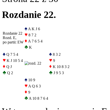
Rozdanie 22.
♠
A K J 6
Rozdanie 22
♥
8 7 2
Rozd. E,
♦
A 7 6 5 4
po partii: EW
♣
K
♠
♠
Q 7 5 4
8 3 2
♥
♥
K J 10 5 4
9
♦
♦
Q J
K 10 8 3 2
♣
♣
Q 2
J 9 5 3
♠
10 9
♥
A Q 6 3
♦
9
♣
A 10 8 7 6 4