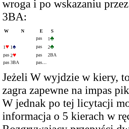
wroga i po wskazaniu przez
3BA:
W
N
E
S
♣
pas
1
♥
♠
♣
pas
1
1
2
♥
pas
pas
2BA
2
pas
3BA
pas…
Jeżeli W wyjdzie w kiery, t
zagra zapewne na impas pik 
W jednak po tej licytacji m
informacja o 5 kierach w r
Rozgrywający przepuści dwa 