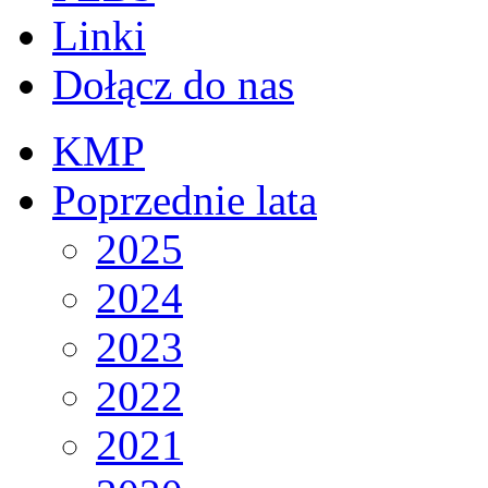
Linki
Dołącz do nas
KMP
Poprzednie lata
2025
2024
2023
2022
2021