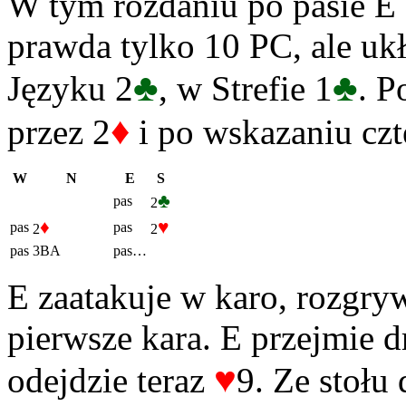
W tym rozdaniu po pasie E 
prawda tylko 10 PC, ale uk
♣
♣
Języku 2
, w Strefie 1
. P
♦
przez 2
i po wskazaniu czt
W
N
E
S
♣
pas
2
♦
♥
pas
pas
2
2
pas
3BA
pas…
E zaatakuje w karo, rozgry
pierwsze kara. E przejmie dr
♥
odejdzie teraz
9. Ze stołu