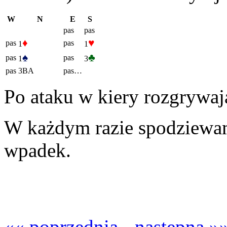
W
N
E
S
pas
pas
♦
♥
pas
pas
1
1
♠
♣
pas
pas
1
3
pas
3BA
pas…
Po ataku w kiery rozgrywają
W każdym razie spodziewam
wpadek.
«« poprzednia
-
następna »