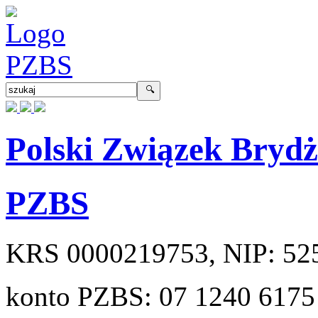
Polski Związek Bryd
PZBS
KRS
0000219753
, NIP:
52
konto PZBS:
07 1240 6175