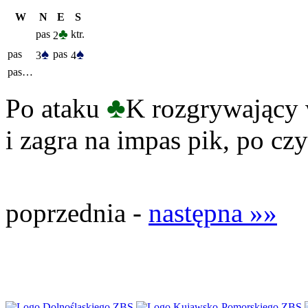
W
N
E
S
♣
pas
ktr.
2
♠
♠
pas
pas
3
4
pas…
♣
Po ataku
K rozgrywający 
i zagra na impas pik, po czy
poprzednia -
następna »»