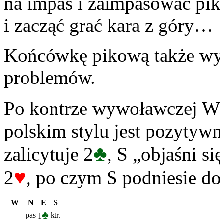
na impas i zaimpasować pika 
i zacząć grać kara z góry…
Końcówkę pikową także wyg
problemów.
Po kontrze wywoławczej W 
polskim stylu jest pozytyw
♣
zalicytuje 2
, S „objaśni si
♥
2
, po czym S podniesie d
W
N
E
S
♣
pas
ktr.
1