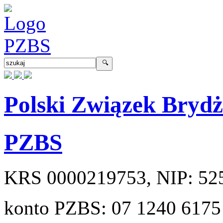
Polski Związek Bryd
PZBS
KRS
0000219753
, NIP:
52
konto PZBS:
07 1240 6175