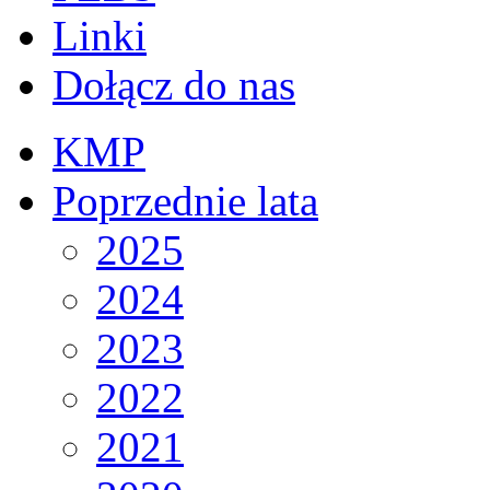
Linki
Dołącz do nas
KMP
Poprzednie lata
2025
2024
2023
2022
2021