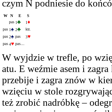
czym N podniesie do końcó
W
N
E
S
♣
♦
pas
1
1
♠
♣
pas
ktr.
1
2
♠
♥
pas
pas
2
3
♥
pas
pas…
4
W wyjdzie w trefle, po wzi
atu. E weźmie asem i zagra 
przebije i zagra znów w kie
wzięciu w stole rozgrywają
też zrobić nadróbkę – odegr