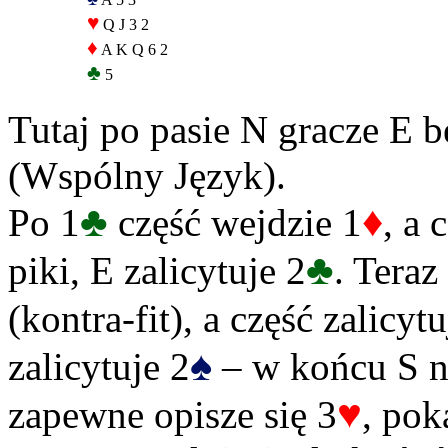
♥
Q J 3 2
♦
A K Q 6 2
♣
5
Tutaj po pasie N gracze E b
(Wspólny Język).
♣
♦
Po 1
część wejdzie 1
, a 
♣
piki, E zalicytuje 2
. Teraz
(kontra-fit), a część zalicy
♠
zalicytuje 2
– w końcu S ni
♥
zapewne opisze się 3
, pok