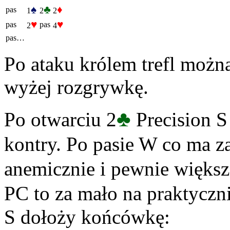
♠
♣
♦
pas
1
2
2
♥
♥
pas
pas
2
4
pas…
Po ataku królem trefl możn
wyżej rozgrywkę.
♣
Po otwarciu 2
Precision S
kontry. Po pasie W co ma z
anemicznie i pewnie większ
PC to za mało na praktyczn
S dołoży końcówkę: