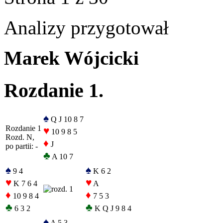
Analizy przygotował
Marek Wójcicki
Rozdanie 1.
♠
Q J 10 8 7
Rozdanie 1
♥
10 9 8 5
Rozd. N,
♦
J
po partii: -
♣
A 10 7
♠
♠
9 4
K 6 2
♥
♥
K 7 6 4
A
♦
♦
10 9 8 4
7 5 3
♣
♣
6 3 2
K Q J 9 8 4
♠
A 5 3