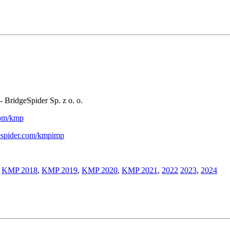
- BridgeSpider Sp. z o. o.
.com/kmp
gespider.com/kmpimp
,
KMP 2018
,
KMP 2019
,
KMP 2020
,
KMP 2021
,
2022
2023
,
2024