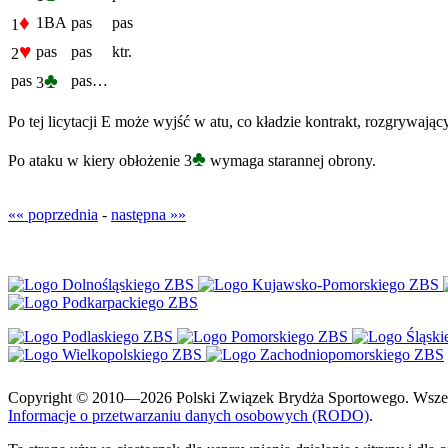
♦
1BA
pas
pas
1
♥
pas
pas
ktr.
2
♣
pas
pas…
3
Po tej licytacji E może wyjść w atu, co kładzie kontrakt, rozgrywając
♣
Po ataku w kiery obłożenie 3
wymaga starannej obrony.
«« poprzednia
-
następna »»
Copyright © 2010—2026 Polski Związek Brydża Sportowego. Wszelki
Informacje o przetwarzaniu danych osobowych (RODO)
.