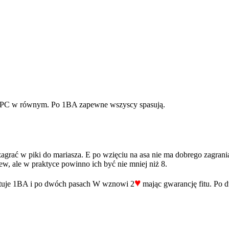
 PC w równym. Po 1BA zapewne wszyscy spasują.
agrać w piki do mariasza. E po wzięciu na asa nie ma dobrego zagrania,
 lew, ale w praktyce powinno ich być nie mniej niż 8.
♥
ytuje 1BA i po dwóch pasach W wznowi 2
mając gwarancję fitu. Po 