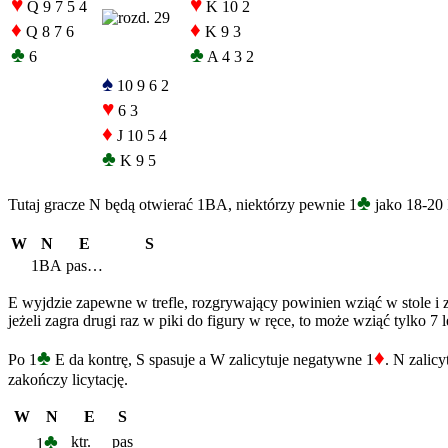
♥
♥
Q 9 7 5 4
K 10 2
♦
♦
Q 8 7 6
K 9 3
♣
♣
6
A 4 3 2
♠
10 9 6 2
♥
6 3
♦
J 10 5 4
♣
K 9 5
♣
Tutaj gracze N będą otwierać 1BA, niektórzy pewnie 1
jako 18-20
W
N
E
S
1BA
pas…
E wyjdzie zapewne w trefle, rozgrywający powinien wziąć w stole i z
jeżeli zagra drugi raz w piki do figury w ręce, to może wziąć tylko 7
♣
♦
Po 1
E da kontrę, S spasuje a W zalicytuje negatywne 1
. N zalic
zakończy licytację.
W
N
E
S
♣
ktr.
pas
1