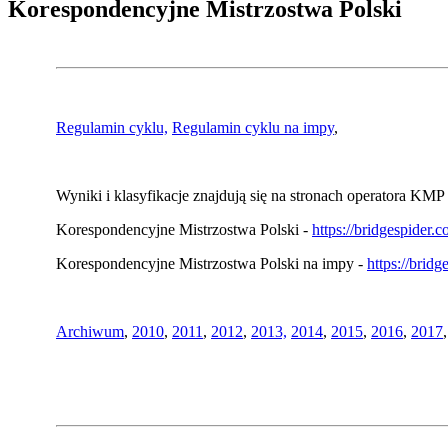
Korespondencyjne Mistrzostwa Polski
Regulamin cyklu,
Regulamin cyklu na impy
,
Wyniki i klasyfikacje znajdują się na stronach operatora KMP 
Korespondencyjne Mistrzostwa Polski -
https://bridgespider
Korespondencyjne Mistrzostwa Polski na impy -
https://brid
Archiwum
,
2010
,
2011
,
2012
,
2013,
2014
,
2015
,
2016
,
2017