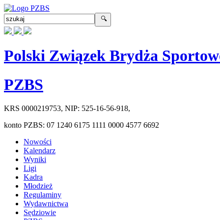
Polski Związek Brydża Sportow
PZBS
KRS
0000219753
, NIP:
525-16-56-918
,
konto PZBS:
07 1240 6175 1111 0000 4577 6692
Nowości
Kalendarz
Wyniki
Ligi
Kadra
Młodzież
Regulaminy
Wydawnictwa
Sędziowie