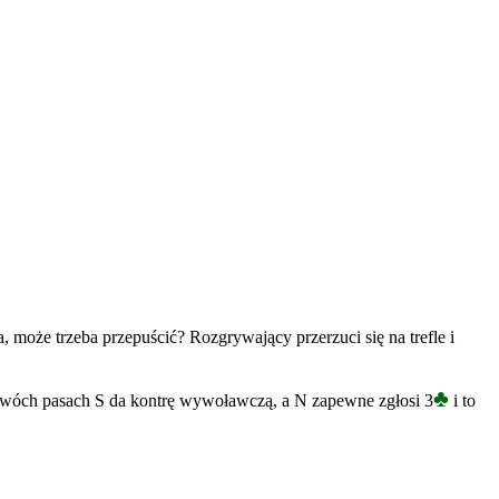
 może trzeba przepuścić? Rozgrywający przerzuci się na trefle i
♣
dwóch pasach S da kontrę wywoławczą, a N zapewne zgłosi 3
i to