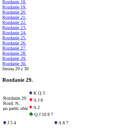
Rozdanie 18.
Rozdanie 19.
Rozdanie 20.
Rozdanie 21.
Rozdanie 22.
Rozdanie 23.
Rozdanie 24.
Rozdanie 25.
Rozdanie 26.
Rozdanie 27.
Rozdanie 28.
Rozdanie 29.
Rozdanie 30.
Strona 29 z 30
Rozdanie 29.
♠
K Q 3
Rozdanie 29
♥
A J 8
Rozd. N,
♦
A 2
po partii: obie
♣
Q J 10 8 7
♠
♠
J 5 4
A 8 7