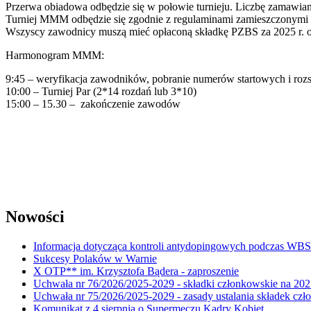
Przerwa obiadowa odbędzie się w połowie turnieju. Liczbę zamawiany
Turniej MMM odbędzie się zgodnie z regulaminami zamieszczonymi 
Wszyscy zawodnicy muszą mieć opłaconą składkę PZBS za 2025 r. o
Harmonogram MMM:
9:45 – weryfikacja zawodników, pobranie numerów startowych i rozs
10:00 – Turniej Par (2*14 rozdań lub 3*10)
15:00 – 15.30 – zakończenie zawodów
Nowości
Informacja dotycząca kontroli antydopingowych podczas WB
Sukcesy Polaków w Warnie
X OTP** im. Krzysztofa Bądera - zaproszenie
Uchwała nr 76/2026/2025-2029 - składki członkowskie na 202
Uchwała nr 75/2026/2025-2029 - zasady ustalania składek cz
Komunikat z 4 sierpnia o Supermeczu Kadry Kobiet