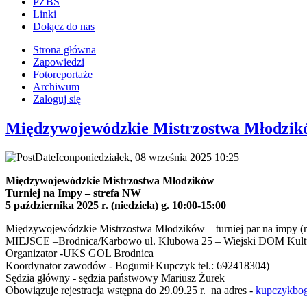
PZBS
Linki
Dołącz do nas
Strona główna
Zapowiedzi
Fotoreportaże
Archiwum
Zaloguj się
Międzywojewódzkie Mistrzostwa Młodzik
poniedziałek, 08 września 2025 10:25
Międzywojewódzkie Mistrzostwa Młodzików
Turniej na Impy – strefa NW
5 października 2025 r. (niedziela) g. 10:00-15:00
Międzywojewódzkie Mistrzostwa Młodzików – turniej par na impy (ro
MIEJSCE –Brodnica/Karbowo ul. Klubowa 25 – Wiejski DOM Kult
Organizator -UKS GOL Brodnica
Koordynator zawodów - Bogumił Kupczyk tel.: 692418304)
Sędzia główny - sędzia państwowy Mariusz Żurek
Obowiązuje rejestracja wstępna do 29.09.25 r. na adres -
kupczykbo