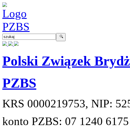
Polski Związek Bryd
PZBS
KRS
0000219753
, NIP:
52
konto PZBS:
07 1240 6175