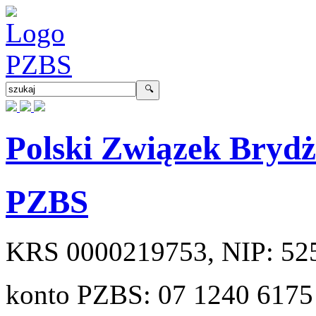
Polski Związek Bryd
PZBS
KRS
0000219753
, NIP:
52
konto PZBS:
07 1240 6175