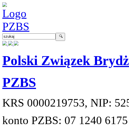
Polski Związek Bryd
PZBS
KRS
0000219753
, NIP:
52
konto PZBS:
07 1240 6175