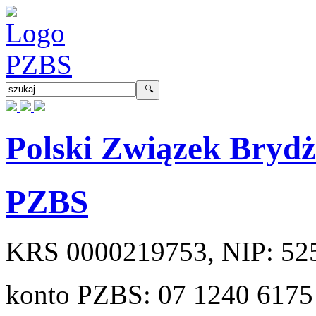
Polski Związek Bryd
PZBS
KRS
0000219753
, NIP:
52
konto PZBS:
07 1240 6175