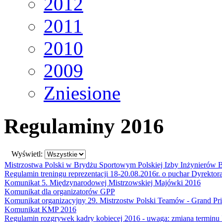
2012
2011
2010
2009
Zniesione
Regulaminy 2016
Wyświetl:
Mistrzostwa Polski w Brydżu Sportowym Polskiej Izby Inżynierów
Regulamin treningu reprezentacji 18-20.08.2016r. o puchar Dyrektor
Komunikat 5. Międzynarodowej Mistrzowskiej Majówki 2016
Komunikat dla organizatorów GPP
Komunikat organizacyjny 29. Mistrzostw Polski Teamów - Grand Pr
Komunikat KMP 2016
Regulamin rozgrywek kadry kobiecej 2016 - uwaga: zmiana terminu 