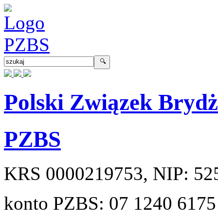
Polski Związek Bryd
PZBS
KRS
0000219753
, NIP:
52
konto PZBS:
07 1240 6175