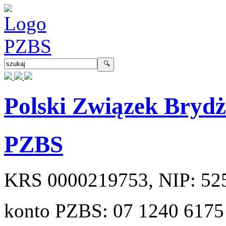
Polski Związek Bryd
PZBS
KRS
0000219753
, NIP:
52
konto PZBS:
07 1240 6175