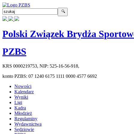
Polski Związek Brydża Sportow
PZBS
KRS
0000219753
, NIP:
525-16-56-918
,
konto PZBS:
07 1240 6175 1111 0000 4577 6692
Nowości
Kalendarz
Wyniki
Ligi
Kadra
Młodzież
Regulaminy
Wydawnictwa
Sędziowie