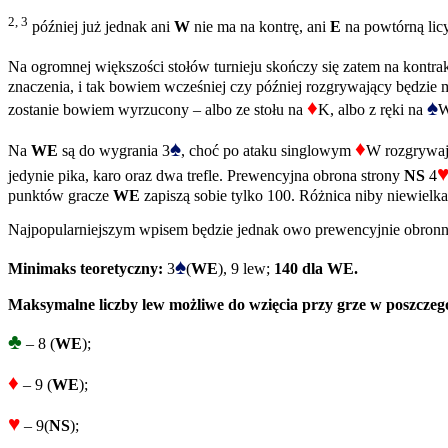
2, 3
później już jednak ani
W
nie ma na kontrę, ani
E
na powtórną licy
Na ogromnej większości stołów turnieju skończy się zatem na kontra
znaczenia, i tak bowiem wcześniej czy później rozgrywający będzie mu
♦
♠
zostanie bowiem wyrzucony – albo ze stołu na
K, albo z ręki na
W
♠
♦
Na
WE
są do wygrania 3
, choć po ataku singlowym
W rozgrywaj
jedynie pika, karo oraz dwa trefle. Prewencyjna obrona strony
NS
4
punktów gracze
WE
zapiszą sobie tylko 100. Różnica niby niewielk
Najpopularniejszym wpisem będzie jednak owo prewencyjnie obronn
♠
Minimaks teoretyczny:
3
(
WE
), 9 lew;
140 dla WE.
Maksymalne liczby lew możliwe do wzięcia przy grze w poszczeg
♣
– 8 (
WE
);
♦
– 9 (
WE
);
♥
– 9(
NS
);