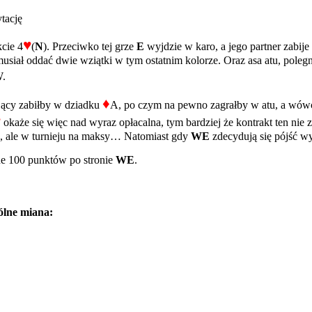
tację
♥
kcie 4
(
N
). Przeciwko tej grze
E
wyjdzie w karo, a jego partner zabije
siał oddać dwie wziątki w tym ostatnim kolorze. Oraz asa atu, polegnie
.
♦
ący zabiłby w dziadku
A, po czym na pewno zagrałby w atu, a wówc
♥
okaże się więc nad wyraz opłacalna, tym bardziej że kontrakt ten nie 
a, ale w turnieju na maksy… Natomiast gdy
WE
zdecydują się pójść wyż
e 100 punktów po stronie
WE
.
ólne miana: