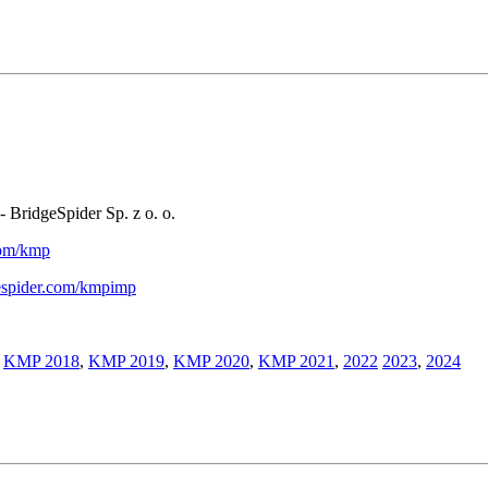
- BridgeSpider Sp. z o. o.
.com/kmp
gespider.com/kmpimp
,
KMP 2018
,
KMP 2019
,
KMP 2020
,
KMP 2021
,
2022
2023
,
2024