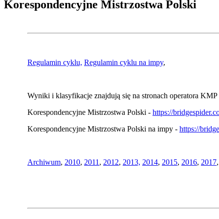
Korespondencyjne Mistrzostwa Polski
Regulamin cyklu,
Regulamin cyklu na impy
,
Wyniki i klasyfikacje znajdują się na stronach operatora KMP 
Korespondencyjne Mistrzostwa Polski -
https://bridgespider
Korespondencyjne Mistrzostwa Polski na impy -
https://brid
Archiwum
,
2010
,
2011
,
2012
,
2013,
2014
,
2015
,
2016
,
2017