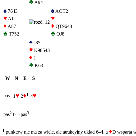
♣
A94
♠
♠
7643
AQT2
♥
♥
AT
♦
♦
A87
QT9643
♣
♣
T752
QJ8
♠
J85
♥
K98543
♦
J
♣
K63
W
N
E
S
♥
♦
♥
1
pas
1
2
4
2
3
pas
pas
pas
♦
1
punktów nie ma za wiele, ale atrakcyjny układ 6–4, a
D wsparta w