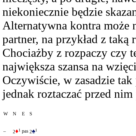
niekoniecznie będzie skaz
Alternatywna kontra może n
partner, na przykład z taką 
Chociażby z rozpaczy czy te
największa szansa na wzięci
Oczywiście, w zasadzie tak 
jednak roztaczać przed nim
W
N
E
S
♦
♠
1
1
–
pas
2
2