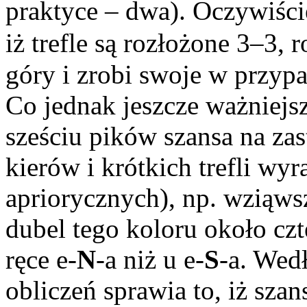
praktyce – dwa). Oczywiści
iż trefle są rozłożone 3–3,
góry i zrobi swoje w przypa
Co jednak jeszcze ważniejsz
sześciu pików szansa na zas
kierów i krótkich trefli wy
apriorycznych), np. wziąws
dubel tego koloru około czte
ręce e-
N
-a niż u e-
S
-a. Wed
obliczeń sprawia to, iż sza