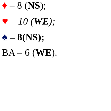
♦
– 8 (
NS
);
♥
– 10 (
WE
);
♠
– 8
(
NS
);
BA – 6 (
WE
).