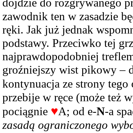
dojdzie do rozgrywanego p
zawodnik ten w zasadzie bę
ręki. Jak już jednak wspom
podstawy. Przeciwko tej gr
najprawdopodobniej treflem
groźniejszy wist pikowy – d
kontynuacja ze strony tego
przebije w ręce (może też w
♥
pociągnie
A; od e-
N
-a sp
zasadą ograniczonego wyb