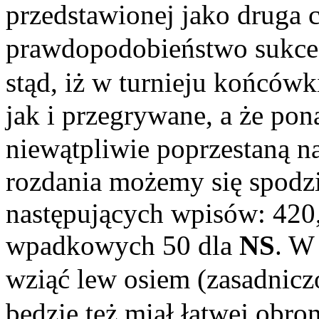
przedstawionej jako druga c
prawdopodobieństwo sukce
stąd, iż w turnieju końcówk
jak i przegrywane, a że pon
niewątpliwie poprzestaną n
rozdania możemy się spodz
następujących wpisów: 420,
wpadkowych 50 dla
NS
. W
wziąć lew osiem (zasadnic
będzie też miał łatwej obron