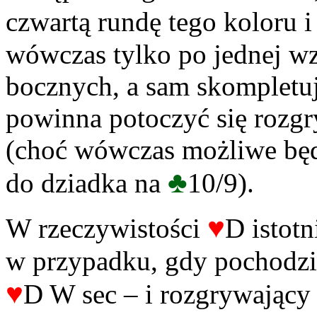
czwartą rundę tego koloru 
wówczas tylko po jednej w
bocznych, a sam skompletu
powinna potoczyć się rozgr
(choć wówczas możliwe będz
♣
do dziadka na
10/9).
♥
W rzeczywistości
D istotn
w przypadku, gdy pochodził
♥
D W sec – i rozgrywający