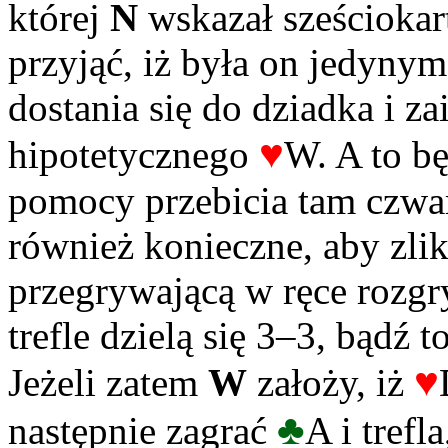
której
N
wskazał sześciokart
przyjąć, iż była on jedynym
dostania się do dziadka i z
♥
hipotetycznego
W. A to b
pomocy przebicia tam czwart
również konieczne, aby zli
przegrywającą w ręce rozgr
trefle dzielą się 3–3, bądź 
♥
Jeżeli zatem
W
założy, iż
♣
następnie zagrać
A i trefl