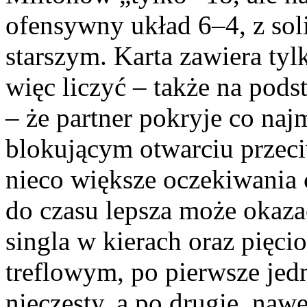
ofensywny układ 6–4, z so
starszym. Karta zawiera tyl
więc liczyć – także na pods
– że partner pokryje co naj
blokującym otwarciu przec
nieco większe oczekiwania 
do czasu lepsza może okazać
singla w kierach oraz pięc
treflowym, po pierwsze jed
nieczęsty, a po drugie, na