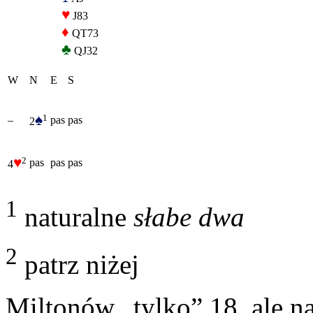
♥
J83
♦
QT73
♣
QJ32
W
N
E
S
♠
1
–
pas
pas
2
♥
2
pas
pas
pas
4
1
naturalne
słabe dwa
2
patrz niżej
Miltonów „tylko” 18, ale n