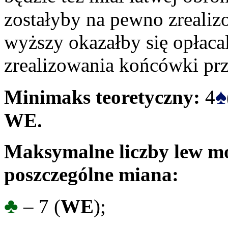
zostałyby na pewno zrealiz
wyższy okazałby się opłaca
zrealizowania końcówki pr
♠
Minimaks teoretyczny:
4
WE.
Maksymalne liczby lew mo
poszczególne miana:
♣
– 7 (
WE
);