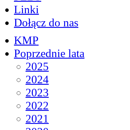
Linki
Dołącz do nas
KMP
Poprzednie lata
2025
2024
2023
2022
2021