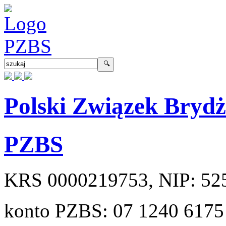
Polski Związek Bryd
PZBS
KRS
0000219753
, NIP:
52
konto PZBS:
07 1240 6175