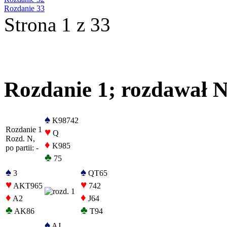
Rozdanie 33
Strona 1 z 33
Rozdanie 1; rozdawał N,
♠
K98742
Rozdanie 1
♥
Q
Rozd. N,
♦
K985
po partii: -
♣
75
♠
♠
3
QT65
♥
♥
AKT965
742
♦
♦
A2
J64
♣
♣
AK86
T94
♠
AJ