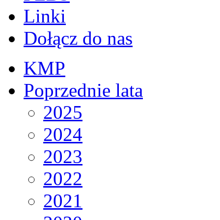
Linki
Dołącz do nas
KMP
Poprzednie lata
2025
2024
2023
2022
2021