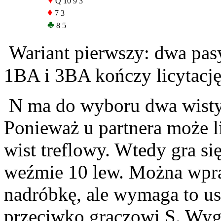
♥
Q 10 9 3
♦
7 3
♣
8 5
Wariant pierwszy: dwa pasy
1BA i 3BA kończy licytację
N ma do wyboru dwa wisty –
Ponieważ u partnera może l
wist treflowy. Wtedy gra si
weźmie 10 lew. Można wpra
nadróbkę, ale wymaga to u
przeciwko graczowi S. Wygl