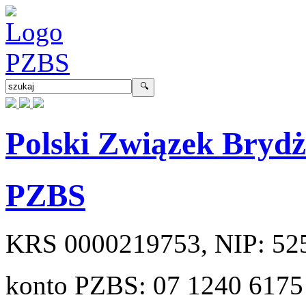
Polski Związek Bryd
PZBS
KRS
0000219753
, NIP:
52
konto PZBS:
07 1240 6175