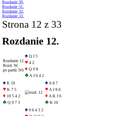
Rozdanie 30.
Rozdanie 31.
Rozdanie 32.
Rozdanie 33.
Strona 12 z 33
Rozdanie 12.
♠
Q J 5
Rozdanie 12
♥
4 2
Rozd. W,
♦
Q 9 8
po partii: NS
♣
A J 6 4 2
♠
♠
K 10
A 8 7
♥
♥
K 7 5
A J 8 6
♦
♦
10 5 4 2
A K J 6
♣
♣
Q 9 7 3
K 10
♠
9 6 4 3 2