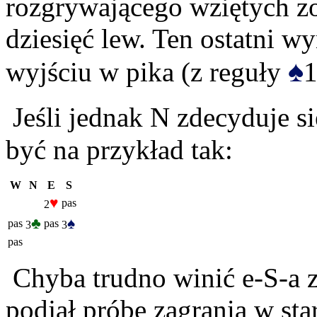
rozgrywającego wziętych zo
dziesięć lew. Ten ostatni 
♠
wyjściu w pika (z reguły
1
Jeśli jednak N zdecyduje si
być na przykład tak:
W
N
E
S
♥
pas
2
♣
♠
pas
pas
3
3
pas
Chyba trudno winić e-S-a z
podjął próbę zagrania w star