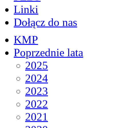
Linki
Dołącz do nas
KMP
Poprzednie lata
2025
2024
2023
2022
2021