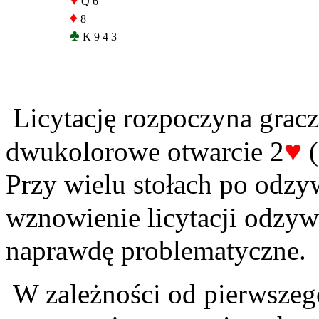
♥
Q 6
♦
8
♣
K 9 4 3
Licytację rozpoczyna gracz
♥
dwukolorowe otwarcie 2
(
Przy wielu stołach po odzyw
wznowienie licytacji odzyw
naprawdę problematyczne.
W zależności od pierwszego