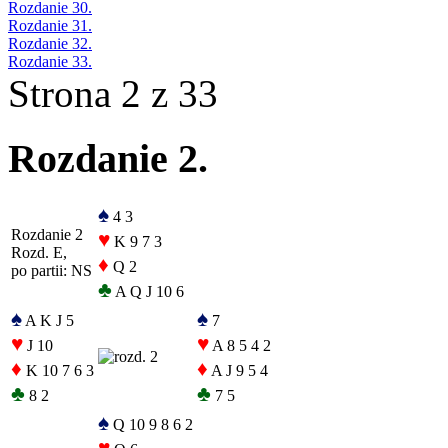
Rozdanie 30.
Rozdanie 31.
Rozdanie 32.
Rozdanie 33.
Strona 2 z 33
Rozdanie 2.
♠
4 3
Rozdanie 2
♥
K 9 7 3
Rozd. E,
♦
Q 2
po partii: NS
♣
A Q J 10 6
♠
♠
A K J 5
7
♥
♥
J 10
A 8 5 4 2
♦
♦
K 10 7 6 3
A J 9 5 4
♣
♣
8 2
7 5
♠
Q 10 9 8 6 2