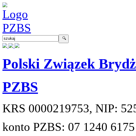
Polski Związek Bryd
PZBS
KRS
0000219753
, NIP:
52
konto PZBS:
07 1240 6175