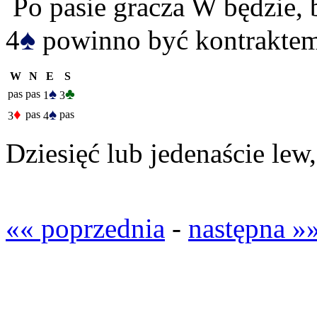
Po pasie gracza W będzie, b
♠
4
powinno być kontraktem
W
N
E
S
♠
♣
pas
pas
1
3
♦
♠
pas
pas
3
4
Dziesięć lub jedenaście le
«« poprzednia
-
następna »