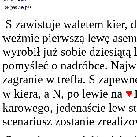
♦
♠
pas
pas
3
4
S zawistuje waletem kier, d
weźmie pierwszą lewę asem
wyrobił już sobie dziesiątą 
pomyśleć o nadróbce. Najwi
zagranie w trefla. S zapewn
♥
w kiera, a N, po lewie na
karowego, jedenaście lew st
scenariusz zostanie zrealiz