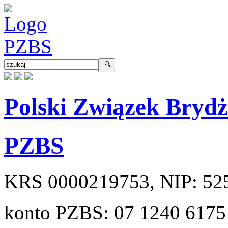
Polski Związek Bryd
PZBS
KRS
0000219753
, NIP:
52
konto PZBS:
07 1240 6175