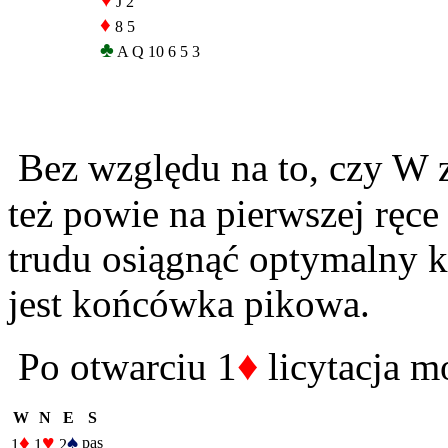
♥
J 2
♦
8 5
♣
A Q 10 6 5 3
Bez względu na to, czy W z
też powie na pierwszej ręc
trudu osiągnąć optymalny k
jest końcówka pikowa.
♦
Po otwarciu 1
licytacja m
W
N
E
S
♦
♥
♠
pas
1
1
2