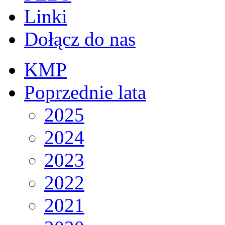
Linki
Dołącz do nas
KMP
Poprzednie lata
2025
2024
2023
2022
2021