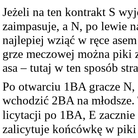
Jeżeli na ten kontrakt S wy
zaimpasuje, a N, po lewie na
najlepiej wziąć w ręce asem
grze meczowej można piki z
asa – tutaj w ten sposób st
Po otwarciu 1BA gracze N, b
wchodzić 2BA na młodsze. 
licytacji po 1BA, E zacznie
zalicytuje końcówkę w piki 