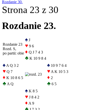
Rozdanie 30.
Strona 23 z 30
Rozdanie 23.
♠
J
Rozdanie 23
♥
9 6
Rozd. S,
♦
Q J 7 4 3
po partii: obie
♣
K 10 9 8 4
♠
♠
A Q 3 2
10 9 7 6 4
♥
♥
Q 7
A K 10 5 3
♦
♦
K 10 8 6 5
2
♣
♣
A Q
6 5
♠
K 8 5
♥
J 8 4 2
♦
A 9
♣
J 7 3 2