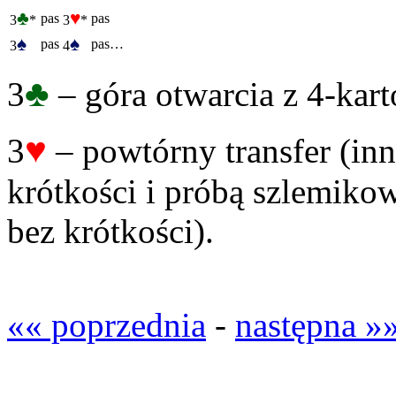
♣
♥
pas
pas
3
*
3
*
♠
♠
pas
pas…
3
4
♣
3
– góra otwarcia z 4-ka
♥
3
– powtórny transfer (in
krótkości i próbą szlemiko
bez krótkości).
«« poprzednia
-
następna »