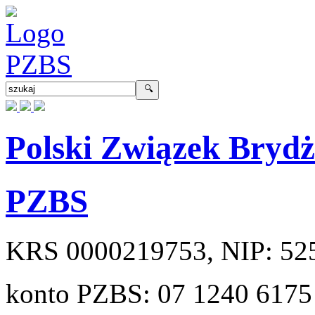
Polski Związek Bryd
PZBS
KRS
0000219753
, NIP:
52
konto PZBS:
07 1240 6175