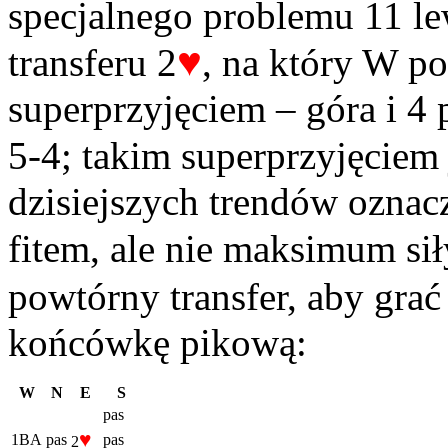
specjalnego problemu 11 le
♥
transferu 2
, na który W p
superprzyjęciem – góra i 4 
5-4; takim superprzyjęciem 
dzisiejszych trendów oznac
fitem, ale nie maksimum sił
powtórny transfer, aby grać 
końcówkę pikową:
W
N
E
S
pas
♥
1BA
pas
pas
2