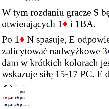
W tym rozdaniu gracze S bę
♦
otwierających 1
i 1BA.
♦
Po 1
N spasuje, E odpowi
zalicytować nadwyżkowe 3
dam w krótkich kolorach je
wskazuje siłę 15-17 PC. E
W
N
E
S
pas
♦
♠
pas
pas
1
1
♠
♠
pas
pas…
3
4