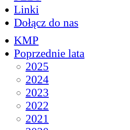
Linki
Dołącz do nas
KMP
Poprzednie lata
2025
2024
2023
2022
2021