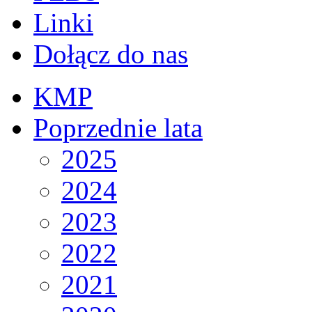
Linki
Dołącz do nas
KMP
Poprzednie lata
2025
2024
2023
2022
2021