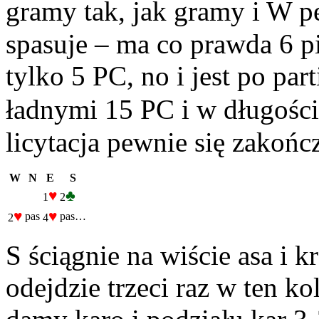
gramy tak, jak gramy i W p
spasuje – ma co prawda 6 p
tylko 5 PC, no i jest po pa
ładnymi 15 PC i w długości
licytacja pewnie się zakońc
W
N
E
S
♥
♣
1
2
♥
♥
pas
pas…
2
4
S ściągnie na wiście asa i k
odejdzie trzeci raz w ten k