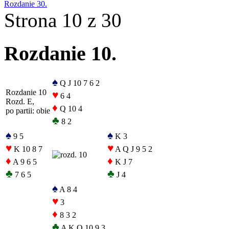
Rozdanie 30.
Strona 10 z 30
Rozdanie 10.
♠
Q J 10 7 6 2
Rozdanie 10
♥
6 4
Rozd. E,
♦
Q 10 4
po partii: obie
♣
8 2
♠
♠
9 5
K 3
♥
♥
K 10 8 7
A Q J 9 5 2
♦
♦
A 9 6 5
K J 7
♣
♣
7 6 5
J 4
♠
A 8 4
♥
3
♦
8 3 2
♣
A K Q 10 9 3