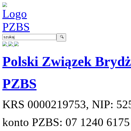
Polski Związek Bryd
PZBS
KRS
0000219753
, NIP:
52
konto PZBS:
07 1240 6175