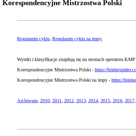
Korespondencyjne Mistrzostwa Polski
Regulamin cyklu,
Regulamin cyklu na impy
,
Wyniki i klasyfikacje znajdują się na stronach operatora KMP 
Korespondencyjne Mistrzostwa Polski -
https://bridgespider
Korespondencyjne Mistrzostwa Polski na impy -
https://brid
Archiwum
,
2010
,
2011
,
2012
,
2013,
2014
,
2015
,
2016
,
2017