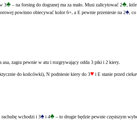
♣
♣
 w 3
– na forsing do dogranej ma za mało. Musi zalicytować 2
, któ
♠
lorowej powinno obiecywać kolor 6+, a E pewnie przeniesie na 2
, co
 asa, zagra pewnie w atu i rozgrywający odda 3 piki i 2 kiery.
♥
ktycznie do końcówki), N podniesie kiery do 3
i E stanie przed cie
♠
♣
 rachubę wchodzi i 3
i 4
– to drugie będzie pewnie częstszym wybo