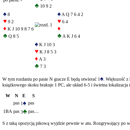
♣
10 9 2
♠
♠
8
A Q 7 6 4 2
♥
♥
9 2
6 4
♦
♦
K J 10 9 8 7 6
♣
♣
Q 8 5
A K J 6 4
♠
K J 10 3
♥
K J 8 5 3
♦
A 3
♣
7 3
♠
W tym rozdaniu po pasie N gracze E będą otwierać 1
. Większość z
książkowego skoku brakuje 1 PC, ale układ 6-5 i świetna lokalizacja
W
N
E
S
♠
pas
pas
1
♣
1BA
pas
pas…
3
S z taką opozycją pikową wyjdzie pewnie w atu. Rozgrywający po wzięc