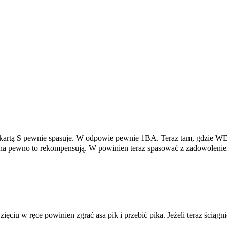
 kartą S pewnie spasuje. W odpowie pewnie 1BA. Teraz tam, gdzie WE
 na pewno to rekompensują. W powinien teraz spasować z zadowoleniem,
iu w ręce powinien zgrać asa pik i przebić pika. Jeżeli teraz ściągni