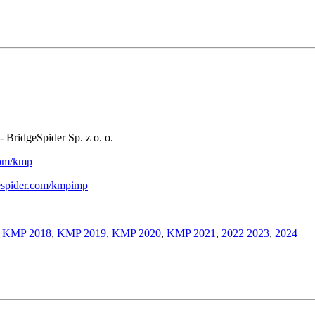
- BridgeSpider Sp. z o. o.
.com/kmp
gespider.com/kmpimp
,
KMP 2018
,
KMP 2019
,
KMP 2020
,
KMP 2021
,
2022
2023
,
2024