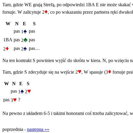
Tam, gdzie WE grają Strefą, po odpowiedzi 1BA E nie może skakać
♦
forsuje. W zalicytuje 2
, co po wskazaniu przez partnera ręki dwuko
W
N
E
S
♠
pas
pas
1
♣
1BA
pas
pas
2
♦
♠
pas
pas…
2
2
Na ten kontrakt S powinien wyjść do skrótu w kiera. N, po wzięciu na
♥
♦
Tam, gdzie S zdecyduje się na wejście 2
, W spasuje (3
forsuje pra
W
N
E
S
♠
♥
pas
1
2
♥
pas
?
3
Na pewno z układem 6-5 i takimi honorami coś trzeba zalicytować, w
poprzednia -
następna »»