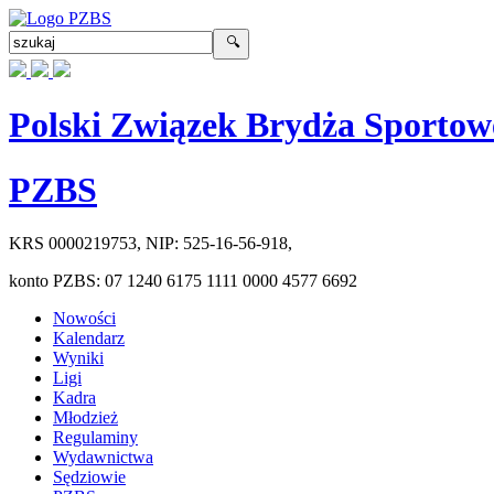
Polski Związek Brydża Sportow
PZBS
KRS
0000219753
, NIP:
525-16-56-918
,
konto PZBS:
07 1240 6175 1111 0000 4577 6692
Nowości
Kalendarz
Wyniki
Ligi
Kadra
Młodzież
Regulaminy
Wydawnictwa
Sędziowie