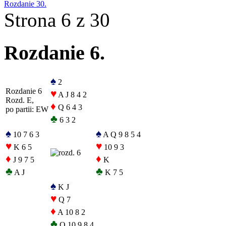
Rozdanie 30.
Strona 6 z 30
Rozdanie 6.
♠
2
Rozdanie 6
♥
A J 8 4 2
Rozd. E,
♦
Q 6 4 3
po partii: EW
♣
6 3 2
♠
♠
10 7 6 3
A Q 9 8 5 4
♥
♥
K 6 5
10 9 3
♦
♦
J 9 7 5
K
♣
♣
A J
K 7 5
♠
K J
♥
Q 7
♦
A 10 8 2
♣
Q 10 9 8 4