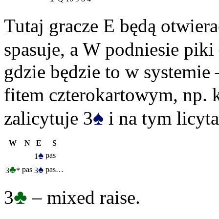
Tutaj gracze E będą otwiera
spasuje, a W podniesie pik
gdzie będzie to w systemie 
fitem czterokartowym, np. 
♠
zalicytuje 3
i na tym licyta
W
N
E
S
♠
pas
1
♣
♠
pas
pas…
3
*
3
♣
3
– mixed raise.