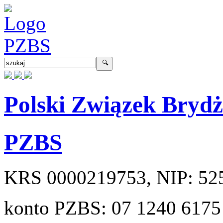
Polski Związek Bryd
PZBS
KRS
0000219753
, NIP:
52
konto PZBS:
07 1240 6175