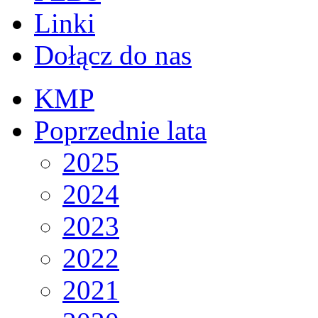
Linki
Dołącz do nas
KMP
Poprzednie lata
2025
2024
2023
2022
2021