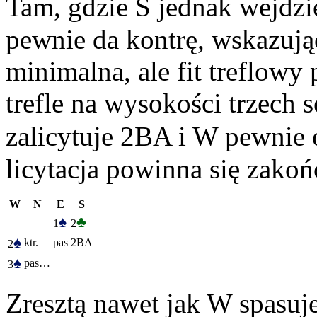
Tam, gdzie S jednak wejdzi
pewnie da kontrę, wskazując 
minimalna, ale fit treflowy
trefle na wysokości trzech 
zalicytuje 2BA i W pewnie o
licytacja powinna się zakoń
W
N
E
S
♠
♣
1
2
♠
ktr.
pas
2BA
2
♠
pas…
3
Zresztą nawet jak W spasuje