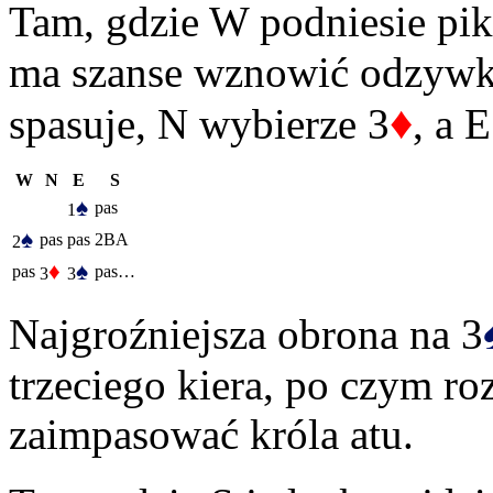
Tam, gdzie W podniesie pik
ma szanse wznowić odzyw
♦
spasuje, N wybierze 3
, a 
W
N
E
S
♠
pas
1
♠
pas
pas
2BA
2
♦
♠
pas
pas…
3
3
Najgroźniejsza obrona na 3
trzeciego kiera, po czym ro
zaimpasować króla atu.