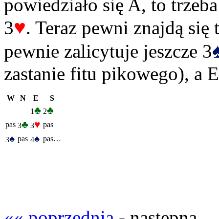
powiedziało się A, to trzeba
♥
3
. Teraz pewni znajdą się 
pewnie zalicytuje jeszcze 3
zastanie fitu pikowego), a 
W
N
E
S
♣
♣
1
2
♣
♥
pas
pas
3
3
♠
♠
pas
pas…
3
4
«« poprzednia
- następna