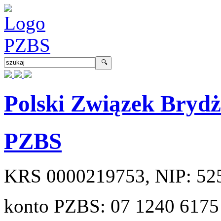
Polski Związek Bryd
PZBS
KRS
0000219753
, NIP:
52
konto PZBS:
07 1240 6175