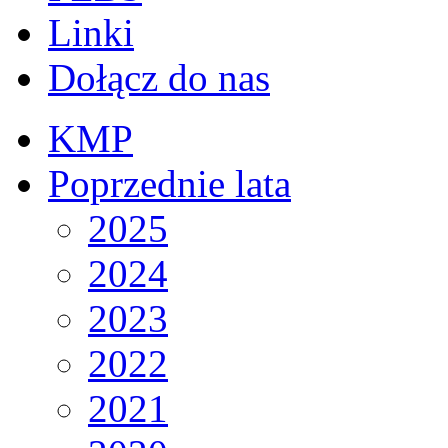
Linki
Dołącz do nas
KMP
Poprzednie lata
2025
2024
2023
2022
2021