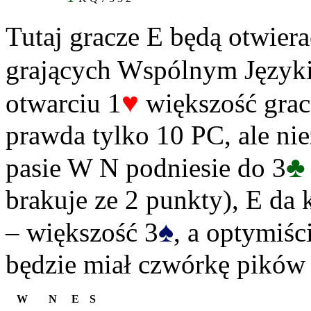
Tutaj gracze E będą otwier
grających Wspólnym Język
♥
otwarciu 1
większość grac
prawda tylko 10 PC, ale niez
♣
pasie W N podniesie do 3
brakuje ze 2 punkty), E da k
♠
– większość 3
, a optymiśc
będzie miał czwórkę pików i
W
N
E
S