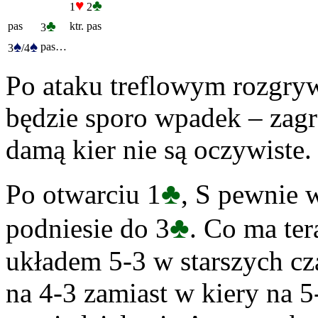
♥
♣
1
2
♣
pas
ktr.
pas
3
♠
♠
pas…
3
/4
Po ataku treflowym rozgrywk
będzie sporo wpadek – zagr
damą kier nie są oczywiste.
♣
Po otwarciu 1
, S pewnie 
♣
podniesie do 3
. Co ma ter
układem 5-3 w starszych c
na 4-3 zamiast w kiery na 5-