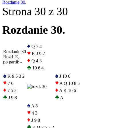
Rozdanie 30.
Strona 30 z 30
Rozdanie 30.
♠
Q 7 4
Rozdanie 30
♥
K J 9 2
Rozd. E,
♦
Q 4 3
po partii: -
♣
10 6 4
♠
♠
K 9 5 3 2
J 10 6
♥
♥
7 6
A Q 10 8 5
♦
♦
7 5 2
A K 10 6
♣
♣
J 9 8
A
♠
A 8
♥
4 3
♦
J 9 8
♣
K Q 7 5 3 2