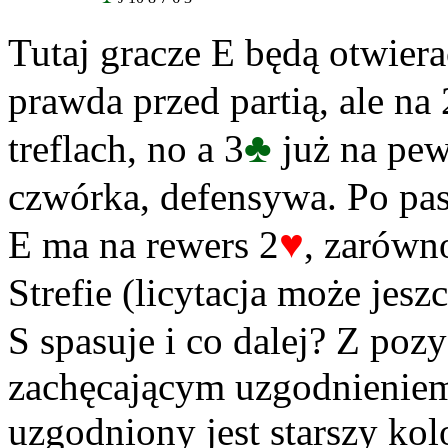
Tutaj gracze E będą otwiera
prawda przed partią, ale na 
♣
treflach, no a 3
już na pew
czwórka, defensywa. Po pa
♥
E ma na rewers 2
, zarówn
Strefie (licytacja może jes
S spasuje i co dalej? Z poz
zachęcającym uzgodnieniem 
uzgodniony jest starszy kol