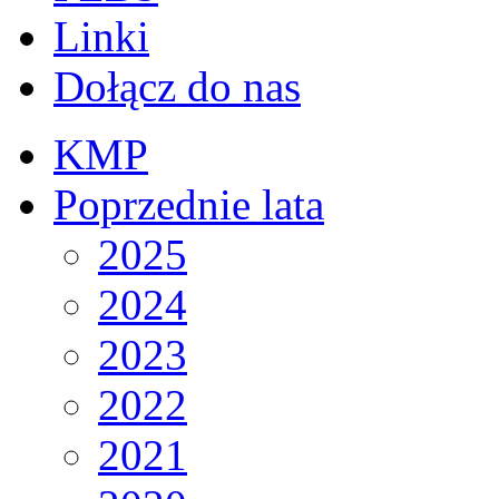
Linki
Dołącz do nas
KMP
Poprzednie lata
2025
2024
2023
2022
2021