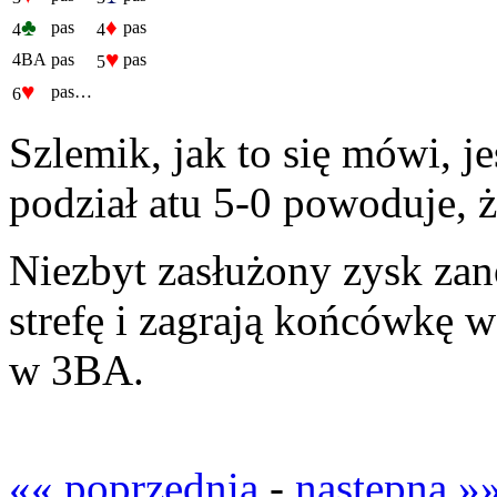
♣
♦
pas
pas
4
4
♥
4BA
pas
pas
5
♥
pas…
6
Szlemik, jak to się mówi, je
podział atu 5-0 powoduje, ż
Niezbyt zasłużony zysk zano
strefę i zagrają końcówkę w
w 3BA.
«« poprzednia
-
następna »