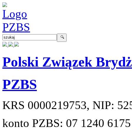
Polski Związek Bryd
PZBS
KRS
0000219753
, NIP:
52
konto PZBS:
07 1240 6175