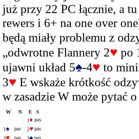
już przy 22 PC łącznie, a tu
rewers i 6+ na one over one)
będą miały problemu z odz
♥
„odwrotne Flannery 2
po 
♠
♥
ujawni układ 5
-4
to mini
♥
3
E wskaże krótkość odz
w zasadzie W może pytać o 
W
N
E
S
♦
pas
1
♠
♥
pas
pas
1
2
♥
♠
pas
pas
3
3