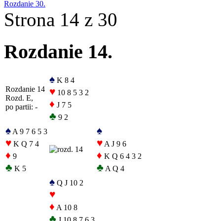
Rozdanie 30.
Strona 14 z 30
Rozdanie 14.
♠
K 8 4
Rozdanie 14
♥
10 8 5 3 2
Rozd. E,
♦
J 7 5
po partii: -
♣
9 2
♠
♠
A 9 7 6 5 3
♥
♥
K Q 7 4
A J 9 6
♦
♦
9
K Q 6 4 3 2
♣
♣
K 5
A Q 4
♠
Q J 10 2
♥
♦
A 10 8
♣
J 10 8 7 6 3