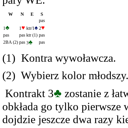
W
N
E
S
pas
♣
♥
♠
♥
1
1
ktr/1
2
pas
pas
ktr (1)
pas
♣
2BA (2)
pas
pas
3
(1) Kontra wywoławcza.
(2) Wybierz kolor młodszy
♣
Kontrakt 3
zostanie z łat
obkłada go tylko pierwsze w
dojdzie jeszcze dwa razy ki