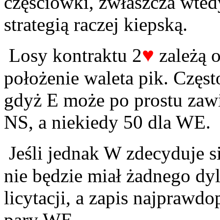
częściówki, zwłaszcza wtedy
strategią raczej kiepską.
♥
Losy kontraktu 2
zależą o
położenie waleta pik. Częst
gdyż E może po prostu zaw
NS, a niekiedy 50 dla WE.
Jeśli jednak W zdecyduje si
nie będzie miał żadnego dy
licytacji, a zapis najprawdo
pary WE.