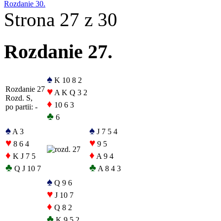
Rozdanie 30.
Strona 27 z 30
Rozdanie 27.
♠
K 10 8 2
Rozdanie 27
♥
A K Q 3 2
Rozd. S,
♦
10 6 3
po partii: -
♣
6
♠
♠
A 3
J 7 5 4
♥
♥
8 6 4
9 5
♦
♦
K J 7 5
A 9 4
♣
♣
Q J 10 7
A 8 4 3
♠
Q 9 6
♥
J 10 7
♦
Q 8 2
♣
K 9 5 2