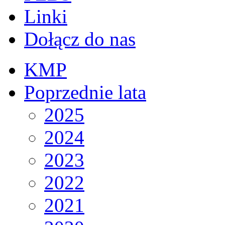
Linki
Dołącz do nas
KMP
Poprzednie lata
2025
2024
2023
2022
2021