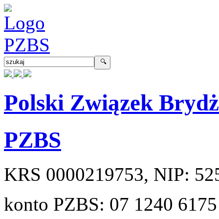
Polski Związek Bryd
PZBS
KRS
0000219753
, NIP:
52
konto PZBS:
07 1240 6175