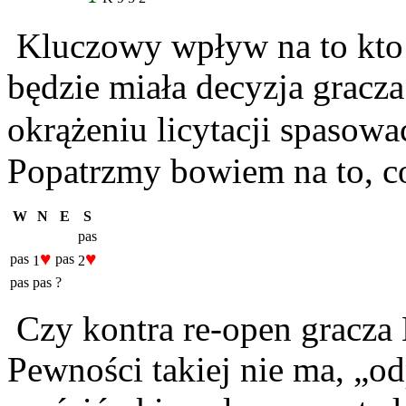
Kluczowy wpływ na to kto w
będzie miała decyzja gracz
okrążeniu licytacji spasowa
Popatrzmy bowiem na to, co
W
N
E
S
pas
♥
♥
pas
pas
1
2
pas
pas
?
Czy kontra re-open gracza 
Pewności takiej nie ma, „od