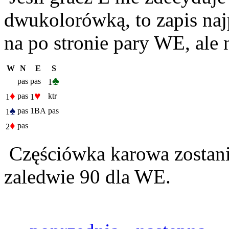
dwukolorówką, to zapis naj
na po stronie pary WE, ale 
W
N
E
S
♣
pas
pas
1
♦
♥
pas
ktr
1
1
♠
pas
1BA
pas
1
♦
pas
2
Częściówka karowa zostanie
zaledwie 90 dla WE.