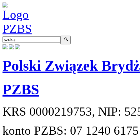
Polski Związek Bryd
PZBS
KRS
0000219753
, NIP:
52
konto PZBS:
07 1240 6175