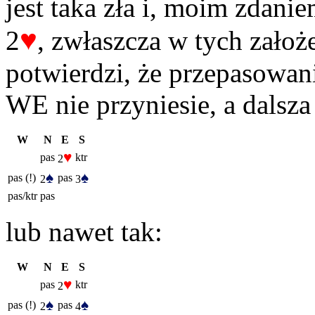
jest taka zła i, moim zdanie
♥
2
, zwłaszcza w tych założ
potwierdzi, że przepasowani
WE nie przyniesie, a dalsza
W
N
E
S
♥
pas
ktr
2
♠
♠
pas (!)
pas
2
3
pas/ktr
pas
lub nawet tak:
W
N
E
S
♥
pas
ktr
2
♠
♠
pas (!)
pas
2
4