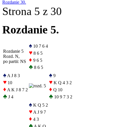
Rozdanie 30.
Strona 5 z 30
Rozdanie 5.
♠
10 7 6 4
Rozdanie 5
♥
8 6 5
Rozd. N,
♦
9 6 5
po partii: NS
♣
8 6 5
♠
♠
A J 8 3
9
♥
♥
10
K Q 4 3 2
♦
♦
A K J 8 7 2
Q 10
♣
♣
J 4
10 9 7 3 2
♠
K Q 5 2
♥
A J 9 7
♦
4 3
♣
A K Q