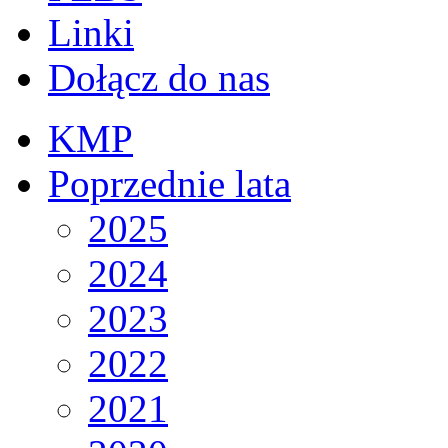
Linki
Dołącz do nas
KMP
Poprzednie lata
2025
2024
2023
2022
2021