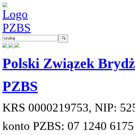
Polski Związek Bryd
PZBS
KRS
0000219753
, NIP:
52
konto PZBS:
07 1240 6175