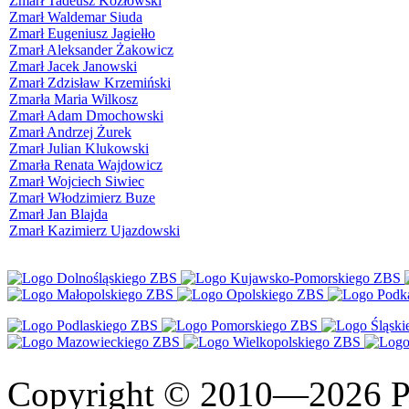
Zmarł Tadeusz Kozłowski
Zmarł Waldemar Siuda
Zmarł Eugeniusz Jagiełło
Zmarł Aleksander Żakowicz
Zmarł Jacek Janowski
Zmarł Zdzisław Krzemiński
Zmarła Maria Wilkosz
Zmarł Adam Dmochowski
Zmarł Andrzej Żurek
Zmarł Julian Klukowski
Zmarła Renata Wajdowicz
Zmarł Wojciech Siwiec
Zmarł Włodzimierz Buze
Zmarł Jan Blajda
Zmarł Kazimierz Ujazdowski
Copyright © 2010—2026 Po