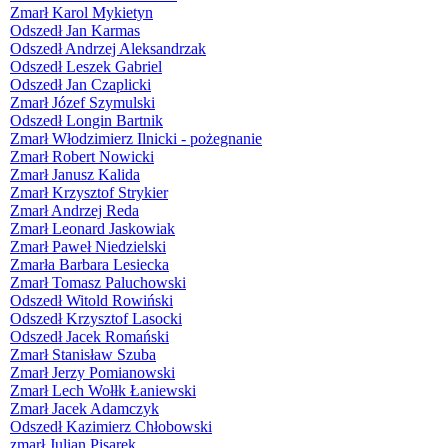
Zmarł Karol Mykietyn
Odszedł Jan Karmas
Odszedł Andrzej Aleksandrzak
Odszedł Leszek Gabriel
Odszedł Jan Czaplicki
Zmarł Józef Szymulski
Odszedł Longin Bartnik
Zmarł Włodzimierz Ilnicki - pożegnanie
Zmarł Robert Nowicki
Zmarł Janusz Kalida
Zmarł Krzysztof Strykier
Zmarł Andrzej Reda
Zmarł Leonard Jaskowiak
Zmarł Paweł Niedzielski
Zmarła Barbara Lesiecka
Zmarł Tomasz Paluchowski
Odszedł Witold Rowiński
Odszedł Krzysztof Lasocki
Odszedł Jacek Romański
Zmarł Stanisław Szuba
Zmarł Jerzy Pomianowski
Zmarł Lech Wołłk Łaniewski
Zmarł Jacek Adamczyk
Odszedł Kazimierz Chłobowski
zmarł Julian Pisarek