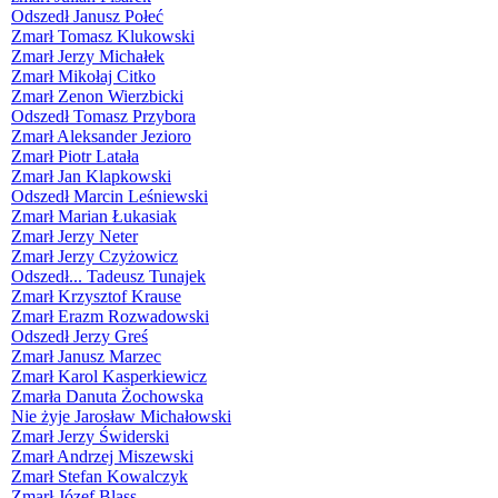
Odszedł Janusz Połeć
Zmarł Tomasz Klukowski
Zmarł Jerzy Michałek
Zmarł Mikołaj Citko
Zmarł Zenon Wierzbicki
Odszedł Tomasz Przybora
Zmarł Aleksander Jezioro
Zmarł Piotr Latała
Zmarł Jan Klapkowski
Odszedł Marcin Leśniewski
Zmarł Marian Łukasiak
Zmarł Jerzy Neter
Zmarł Jerzy Czyżowicz
Odszedł... Tadeusz Tunajek
Zmarł Krzysztof Krause
Zmarł Erazm Rozwadowski
Odszedł Jerzy Greś
Zmarł Janusz Marzec
Zmarł Karol Kasperkiewicz
Zmarła Danuta Żochowska
Nie żyje Jarosław Michałowski
Zmarł Jerzy Świderski
Zmarł Andrzej Miszewski
Zmarł Stefan Kowalczyk
Zmarł Józef Blass