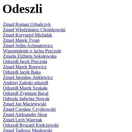
Odeszli
Zmarł Roman Urbańczyk
Zmarł Włodzimierz Choinkowski
Zmarł Krzysztof Michalak
Zmarł Marek Tyran
Zmarł Selim Achmatowicz
Wspomnienie o Jacku Pszczole
Zmarła Elżbieta Sokołowska
Odszedł Jacek Pszczoła
Zmarł Marek Borewicz
Odszedł Jacek Baka
Zmarł Jarosław Jurkiewicz
Andrzej Zaleski odszedł
Odszedł Marek Szukała
Odszedł Zygmunt Bącal
Odeszła Jadwiga Nowak
Zmarł Jan Maciejewski
Zmarł Czesław Czyżkowski
Zmarł Aleksander Skop
Zmarł Lech Warężak
Odszedł Ryszard Kiełczewski
Zmarł Tadeusz Masłowski