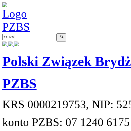
Polski Związek Bryd
PZBS
KRS
0000219753
, NIP:
52
konto PZBS:
07 1240 6175