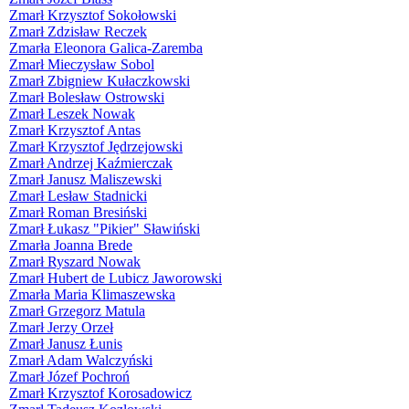
Zmarł Krzysztof Sokołowski
Zmarł Zdzisław Reczek
Zmarła Eleonora Galica-Zaremba
Zmarł Mieczysław Sobol
Zmarł Zbigniew Kułaczkowski
Zmarł Bolesław Ostrowski
Zmarł Leszek Nowak
Zmarł Krzysztof Antas
Zmarł Krzysztof Jędrzejowski
Zmarł Andrzej Kaźmierczak
Zmarł Janusz Maliszewski
Zmarł Lesław Stadnicki
Zmarł Roman Bresiński
Zmarł Łukasz "Pikier" Sławiński
Zmarła Joanna Brede
Zmarł Ryszard Nowak
Zmarł Hubert de Lubicz Jaworowski
Zmarła Maria Klimaszewska
Zmarł Grzegorz Matula
Zmarł Jerzy Orzeł
Zmarł Janusz Łunis
Zmarł Adam Walczyński
Zmarł Józef Pochroń
Zmarł Krzysztof Korosadowicz