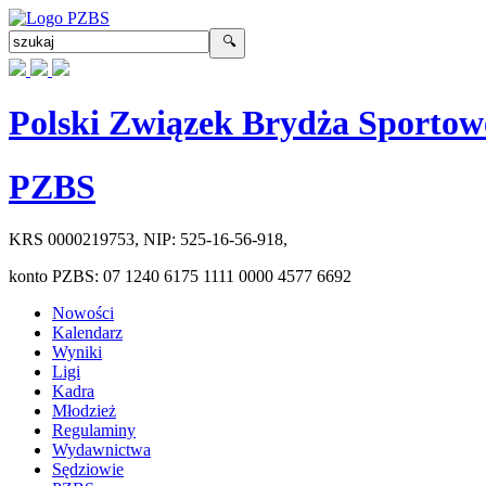
Polski Związek Brydża Sportow
PZBS
KRS
0000219753
, NIP:
525-16-56-918
,
konto PZBS:
07 1240 6175 1111 0000 4577 6692
Nowości
Kalendarz
Wyniki
Ligi
Kadra
Młodzież
Regulaminy
Wydawnictwa
Sędziowie