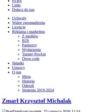
PZBS
Linki
Dołącz do nas
Uchwaly
Walne zgromadzenia
Licencje
Reklama i marketing
Z mediów
B2S
Partnerzy
Wydarzenia
Turniej ProAm
Dress code
Składki
Umowy
O nas
Misja
Historia
Odeszli
Strategia 2019-2024
Zmarł Krzysztof Michalak
czwartek, 25 czerwca 2026 11:54