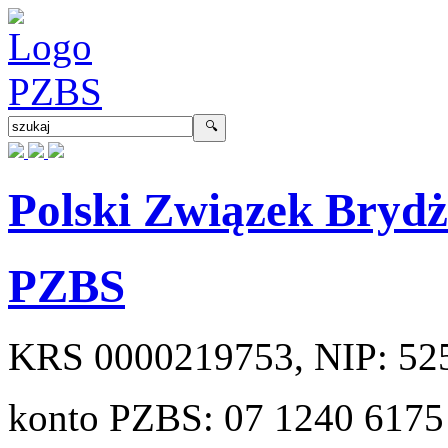
Polski Związek Bryd
PZBS
KRS
0000219753
, NIP:
52
konto PZBS:
07 1240 6175