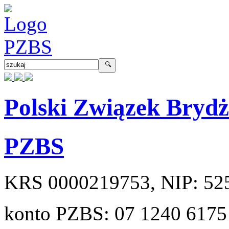
Polski Związek Bryd
PZBS
KRS
0000219753
, NIP:
52
konto PZBS:
07 1240 6175