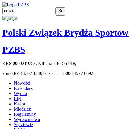
Polski Związek Brydża Sportow
PZBS
KRS
0000219753
, NIP:
525-16-56-918
,
konto PZBS:
07 1240 6175 1111 0000 4577 6692
Nowości
Kalendarz
Wyniki
Ligi
Kadra
Młodzież
Regulaminy
Wydawnictwa
Sędziowie