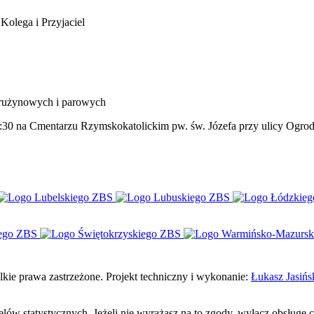
Kolega i Przyjaciel
 drużynowych i parowych
2:30 na Cmentarzu Rzymskokatolickim pw. św. Józefa przy ulicy Ogro
e prawa zastrzeżone. Projekt techniczny i wykonanie:
Łukasz Jasińs
celów statystycznych. Jeżeli nie wyrażasz na to zgody, wyłącz obsługę 