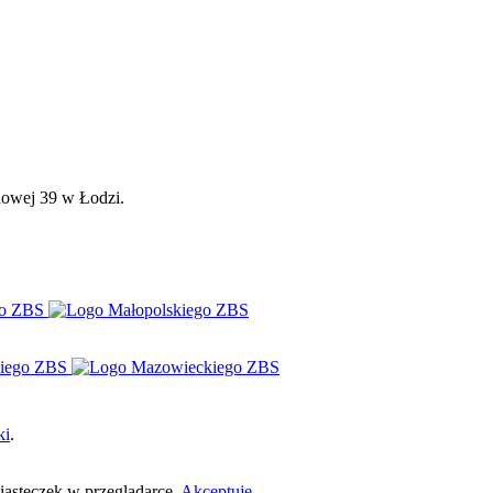
dowej 39 w Łodzi.
ki
.
ciasteczek w przeglądarce.
Akceptuję