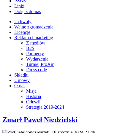
PZBS
Linki
Dołącz do nas
Uchwaly
Walne zgromadzenia
Licencje
Reklama i marketing
Z mediów
B2S
Partnerzy
Wydarzenia
Turniej ProAm
Dress code
Składki
Umowy
O nas
Misja
Historia
Odeszli
Strategia 2019-2024
Zmarł Paweł Niedzielski
czwartek, 18 stycznia 2024 23:49