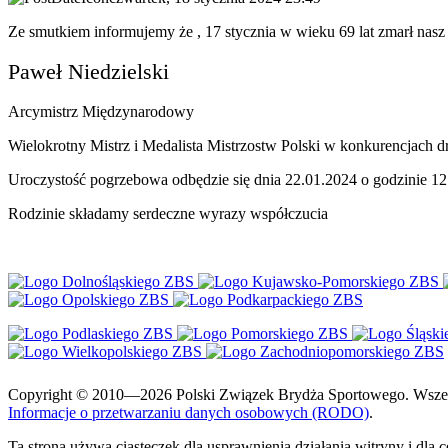
Ze smutkiem informujemy że , 17 stycznia w wieku 69 lat zmarł nasz 
Paweł Niedzielski
Arcymistrz Międzynarodowy
Wielokrotny Mistrz i Medalista Mistrzostw Polski w konkurencjach
Uroczystość pogrzebowa odbędzie się dnia 22.01.2024 o godzinie 1
Rodzinie składamy serdeczne wyrazy współczucia
Copyright © 2010—2026 Polski Związek Brydża Sportowego. Wszelki
Informacje o przetwarzaniu danych osobowych (RODO)
.
Ta strona używa ciasteczek dla usprawnienia działania witryny i dla 