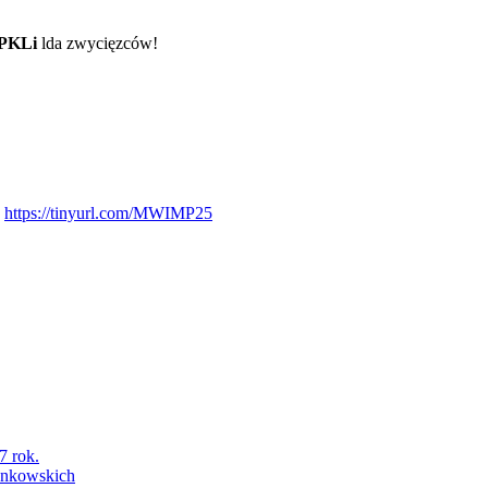
aPKLi
lda zwycięzców!
:
https://tinyurl.com/MWIMP25
7 rok.
łonkowskich