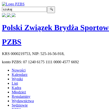
Polski Związek Brydża Sportow
PZBS
KRS
0000219753
, NIP:
525-16-56-918
,
konto PZBS:
07 1240 6175 1111 0000 4577 6692
Nowości
Kalendarz
Wyniki
Ligi
Kadra
Młodzież
Regulaminy
Wydawnictwa
Sędziowie