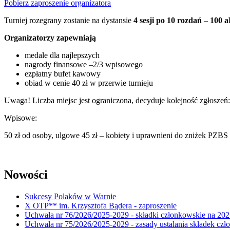
Pobierz zaproszenie organizatora
Turniej rozegrany zostanie na dystansie
4 sesji po 10 rozdań
–
100 
Organizatorzy zapewniają
medale dla najlepszych
nagrody finansowe –2/3 wpisowego
ezpłatny bufet kawowy
obiad w cenie 40 zł w przerwie turnieju
Uwaga! Liczba miejsc jest ograniczona, decyduje kolejność zgłoszeń
Wpisowe:
50 zł od osoby, ulgowe 45 zł – kobiety i uprawnieni do zniżek PZBS
Nowości
Sukcesy Polaków w Warnie
X OTP** im. Krzysztofa Bądera - zaproszenie
Uchwała nr 76/2026/2025-2029 - składki członkowskie na 202
Uchwała nr 75/2026/2025-2029 - zasady ustalania składek cz