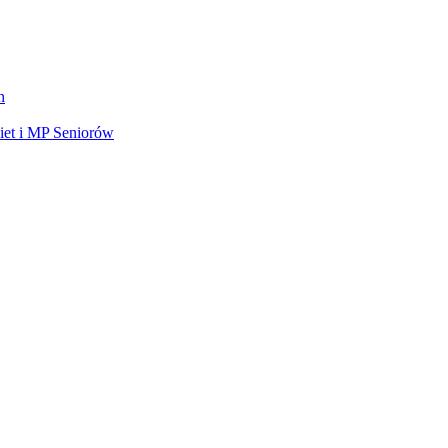
h
et i MP Seniorów