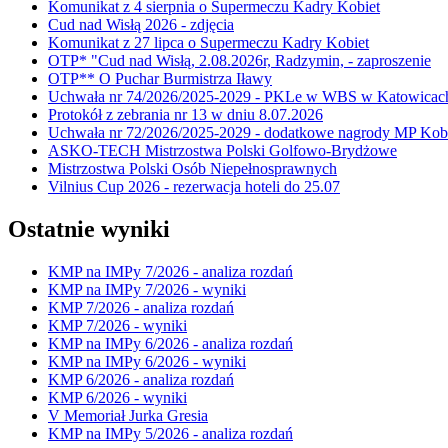
Komunikat z 4 sierpnia o Supermeczu Kadry Kobiet
Cud nad Wisłą 2026 - zdjęcia
Komunikat z 27 lipca o Supermeczu Kadry Kobiet
OTP* "Cud nad Wisłą, 2.08.2026r, Radzymin, - zaproszenie
OTP** O Puchar Burmistrza Iławy
Uchwała nr 74/2026/2025-2029 - PKLe w WBS w Katowicac
Protokół z zebrania nr 13 w dniu 8.07.2026
Uchwała nr 72/2026/2025-2029 - dodatkowe nagrody MP Kobi
ASKO-TECH Mistrzostwa Polski Golfowo-Brydżowe
Mistrzostwa Polski Osób Niepełnosprawnych
Vilnius Cup 2026 - rezerwacja hoteli do 25.07
Ostatnie wyniki
KMP na IMPy 7/2026 - analiza rozdań
KMP na IMPy 7/2026 - wyniki
KMP 7/2026 - analiza rozdań
KMP 7/2026 - wyniki
KMP na IMPy 6/2026 - analiza rozdań
KMP na IMPy 6/2026 - wyniki
KMP 6/2026 - analiza rozdań
KMP 6/2026 - wyniki
V Memoriał Jurka Gresia
KMP na IMPy 5/2026 - analiza rozdań