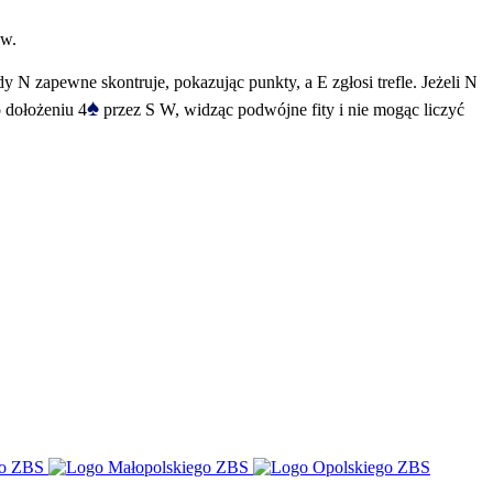
ew.
y N zapewne skontruje, pokazując punkty, a E zgłosi trefle. Jeżeli N
♠
 dołożeniu 4
przez S W, widząc podwójne fity i nie mogąc liczyć