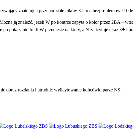
grywający zaatutuje i przy podziale pików 3-2 ma bezproblemowe 10 l
 Można ją znaleźć, jeżeli W po kontrze zapyta o kolor przez 2BA – wted
♠
 po pokazaniu trefli W przeniesie na kiery, a N zalicytuje teraz 3
i po
mnić obraz rozdania i utrudnić wylicytowanie końcówki parze NS.