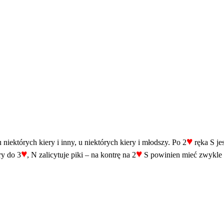
♥
iektórych kiery i inny, u niektórych kiery i młodszy. Po 2
ręka S je
♥
♥
ry do 3
, N zalicytuje piki – na kontrę na 2
S powinien mieć zwykle c