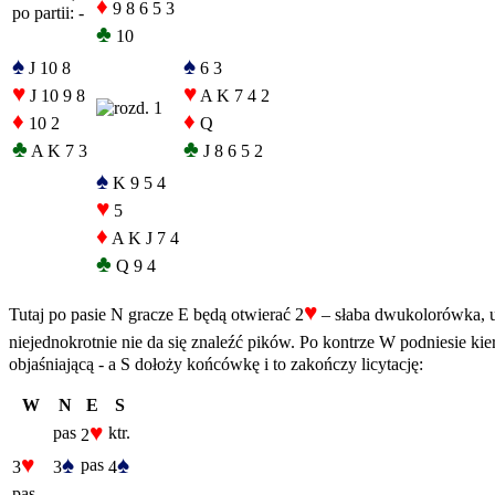
♦
9 8 6 5 3
po partii: -
♣
10
♠
♠
J 10 8
6 3
♥
♥
J 10 9 8
A K 7 4 2
♦
♦
10 2
Q
♣
♣
A K 7 3
J 8 6 5 2
♠
K 9 5 4
♥
5
♦
A K J 7 4
♣
Q 9 4
♥
Tutaj po pasie N gracze E będą otwierać 2
– słaba dwukolorówka, u n
niejednokrotnie nie da się znaleźć pików. Po kontrze W podniesie kie
objaśniającą - a S dołoży końcówkę i to zakończy licytację:
W
N
E
S
♥
pas
ktr.
2
♥
♠
♠
pas
3
3
4
pas...