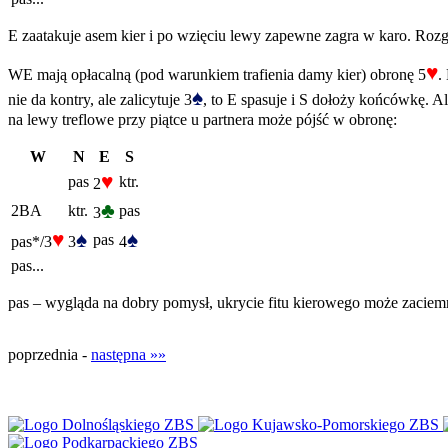
E zaatakuje asem kier i po wzięciu lewy zapewne zagra w karo. Roz
♥
WE mają opłacalną (pod warunkiem trafienia damy kier) obronę 5
.
♠
nie da kontry, ale zalicytuje 3
, to E spasuje i S dołoży końcówkę. Ale
na lewy treflowe przy piątce u partnera może pójść w obronę:
W
N
E
S
♥
pas
ktr.
2
♣
2BA
ktr.
pas
3
♥
♠
♠
pas
pas*/3
3
4
pas...
pas – wygląda na dobry pomysł, ukrycie fitu kierowego może zacie
poprzednia -
następna »»