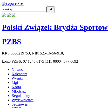
Polski Związek Brydża Sportow
PZBS
KRS
0000219753
, NIP:
525-16-56-918
,
konto PZBS:
07 1240 6175 1111 0000 4577 6692
Nowości
Kalendarz
Wyniki
Ligi
Kadra
Młodzież
Regulaminy
Wydawnictwa
Sędziowie