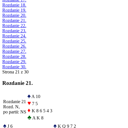
Rozdanie 18.
Rozdanie 19.
Rozdanie 20.
Rozdanie 21.
Rozdanie 22.
Rozdanie 23.
Rozdanie 24.
Rozdanie 25.
Rozdanie 26.
Rozdanie 27.
Rozdanie 28.
Rozdanie 29.
Rozdanie 30.
Strona 21 z 30
Rozdanie 21.
♠
A 10
Rozdanie 21
♥
7 5
Rozd. N,
♦
K 8 6 5 4 3
po partii: NS
♣
A K 8
♠
♠
J 6
K Q 9 7 2