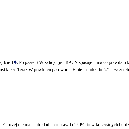
♠
jdzie 1
. Po pasie S W zalicytuje 1BA. N spasuje – ma co prawda 6 kar,
łosi kiery. Teraz W powinien pasować – E nie ma układu 5-5 – wszedł
. E raczej nie ma na dokład – co prawda 12 PC to w korzystnych bardz