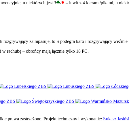
♣
♦
onwencyjnie, u niektórych jest 3
/
– inwit z 4 kierami/pikami, u niek
li rozgrywający zaimpasuje, to S podegra karo i rozgrywający weźmie 8
i w rachubę – obrońcy mają łącznie tylko 18 PC.
e prawa zastrzeżone. Projekt techniczny i wykonanie:
Łukasz Jasińs