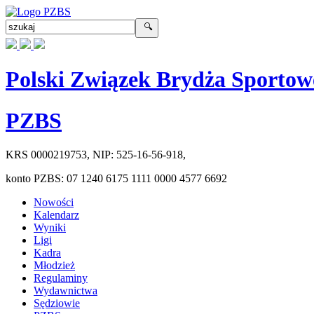
Polski Związek Brydża Sportow
PZBS
KRS
0000219753
, NIP:
525-16-56-918
,
konto PZBS:
07 1240 6175 1111 0000 4577 6692
Nowości
Kalendarz
Wyniki
Ligi
Kadra
Młodzież
Regulaminy
Wydawnictwa
Sędziowie