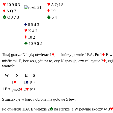
♥
♥
10 9 6 3
A Q J 8
♦
♦
A Q 7
J 9
♣
♣
Q J 7 3
5 4
♠
8 5 4 3
♥
K 4 2
♦
10 2
♣
10 9 6 2
♦
♦
Tutaj gracze N będą otwierać 1
, niektórzy pewnie 1BA. Po 1
E we
♦
misfitami. E, bez względu na to, czy N spasuje, czy zalicytuje 2
, zg
wartości:
W
N
E
S
♦
♠
pas
1
1
♦
♥
1BA
pas...
pas/2
2
S zaatakuje w karo i obrona ma gotowe 5 lew.
♣
♥
Po otwarciu 1BA E wejdzie 2
na starsze, a W pewnie skoczy w 3