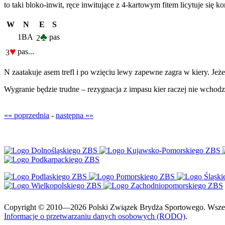
to taki bloko-inwit, ręce inwitujące z 4-kartowym fitem licytuje się k
W
N
E
S
♣
1BA
pas
2
♥
pas...
3
N zaatakuje asem trefl i po wzięciu lewy zapewne zagra w kiery. Jeże
Wygranie będzie trudne – rezygnacja z impasu kier raczej nie wchodz
«« poprzednia
-
następna »»
Copyright © 2010—2026 Polski Związek Brydża Sportowego. Wszelki
Informacje o przetwarzaniu danych osobowych (RODO)
.