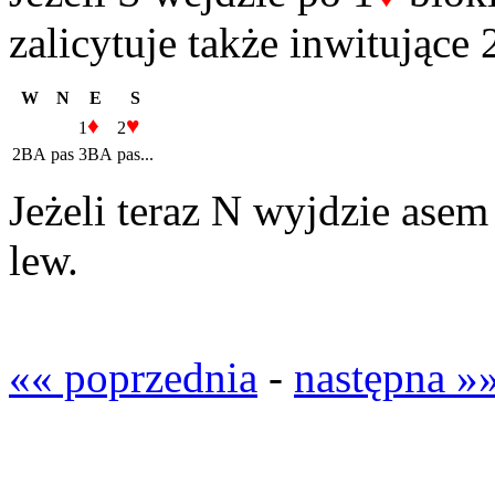
zalicytuje także inwitując
W
N
E
S
♦
♥
1
2
2BA
pas
3BA
pas...
Jeżeli teraz N wyjdzie asem
lew.
«« poprzednia
-
następna »