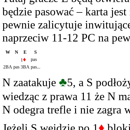
będzie pasować – karta jest
pewnie zalicytuje inwitują
naprzeciw 11-12 PC na pew
W
N
E
S
♦
pas
1
2BA
pas
3BA
pas...
♣
N zaatakuje
5, a S podłoż
wiedząc z prawa 11 że N m
N odegra trefle i nie zagra 
♦
Jeżeli S wejdzie po 1
blok