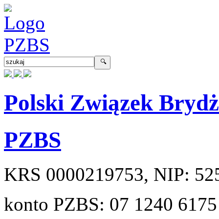
Polski Związek Bryd
PZBS
KRS
0000219753
, NIP:
52
konto PZBS:
07 1240 6175