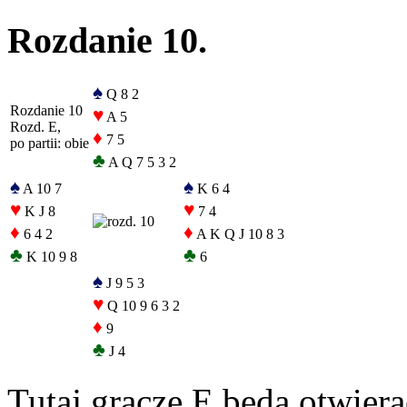
Rozdanie 10.
♠
Q 8 2
Rozdanie 10
♥
A 5
Rozd. E,
♦
7 5
po partii: obie
♣
A Q 7 5 3 2
♠
♠
A 10 7
K 6 4
♥
♥
K J 8
7 4
♦
♦
6 4 2
A K Q J 10 8 3
♣
♣
K 10 9 8
6
♠
J 9 5 3
♥
Q 10 9 6 3 2
♦
9
♣
J 4
Tutaj gracze E będą otwiera