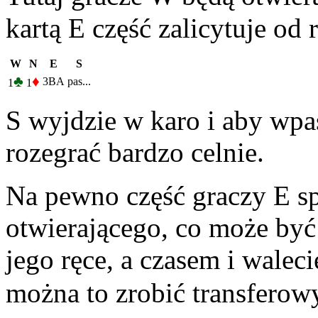
kartą E część zalicytuje od
W
N
E
S
♣
♦
3BA
pas...
1
1
S wyjdzie w karo i aby wpaś
rozegrać bardzo celnie.
Na pewno część graczy E sp
otwierającego, co może być
jego ręce, a czasem i waleci
można to zrobić transfero