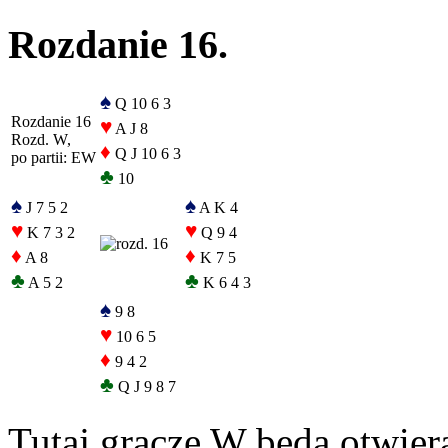
Rozdanie 16.
♠
Q 10 6 3
Rozdanie 16
♥
A J 8
Rozd. W,
♦
Q J 10 6 3
po partii: EW
♣
10
♠
♠
J 7 5 2
A K 4
♥
♥
K 7 3 2
Q 9 4
♦
♦
A 8
K 7 5
♣
♣
A 5 2
K 6 4 3
♠
9 8
♥
10 6 5
♦
9 4 2
♣
Q J 9 8 7
Tutaj gracze W będą otwier