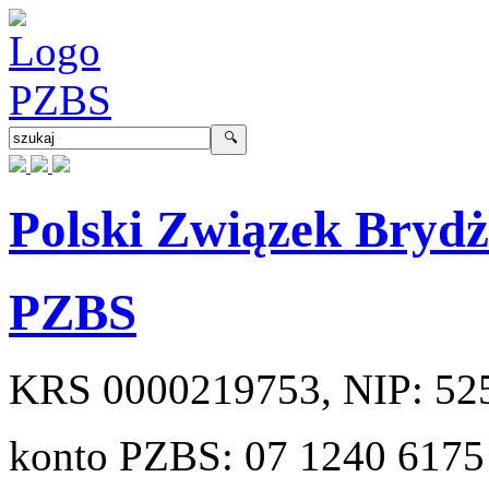
Polski Związek Bryd
PZBS
KRS
0000219753
, NIP:
52
konto PZBS:
07 1240 6175