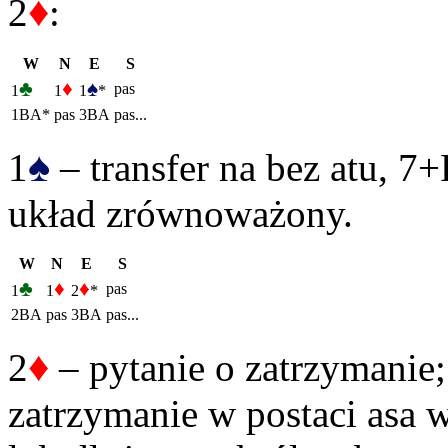
♦
2
:
W
N
E
S
♣
♦
♠
pas
1
1
1
*
1BA*
pas
3BA
pas...
♠
1
– transfer na bez atu, 7
układ zrównoważony.
W
N
E
S
♣
♦
♦
pas
1
1
2
*
2BA
pas
3BA
pas...
♦
2
– pytanie o zatrzymanie; 
zatrzymanie w postaci asa w