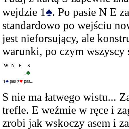
♠
wejdzie 1
. Po pasie N E za
standardowo po wejściu no
jest nieforsujący, ale konstr
warunki, po czym wszyscy 
W
N
E
S
♣
1
♠
♥
pas
pas...
1
2
S nie ma łatwego wistu... Z
trefle. E weźmie w ręce i z
zrobi jak wskoczy asem i za