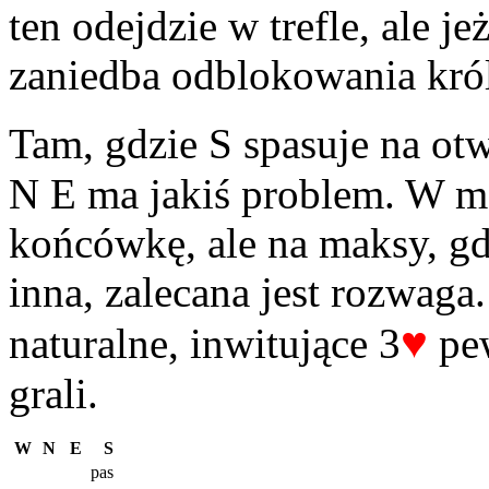
ten odejdzie w trefle, ale je
zaniedba odblokowania król
Tam, gdzie S spasuje na ot
N E ma jakiś problem. W m
końcówkę, ale na maksy, gdz
inna, zalecana jest rozwaga
♥
naturalne, inwitujące 3
pew
grali.
W
N
E
S
pas