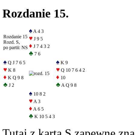
Rozdanie 15.
♠
A 4 3
Rozdanie 15
♥
J 9 5
Rozd. S,
♦
J 7 4 3 2
po partii: NS
♣
7 6
♠
♠
Q J 7 6 5
K 9
♥
♥
K 8
Q 10 7 6 4 2
♦
♦
K Q 9 8
10
♣
♣
J 2
A Q 9 8
♠
10 8 2
♥
A 3
♦
A 6 5
♣
K 10 5 4 3
Tutaj z kartą S zapewne zn