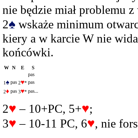
nie będzie miał problemu 
♠
2
wskaże minimum otwarcia
kiery a w karcie W nie wid
końcówki.
W
N
E
S
pas
♠
♥
pas
pas
1
2
*
♦
♥
pas
pas...
2
3
*
♥
♥
2
– 10+PC, 5+
;
♥
♥
3
– 10-11 PC, 6
, nie for