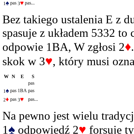
♠
♥
pas
pas...
1
3
Bez takiego ustalenia E z du
spasuje z układem 5332 to 
♦
odpowie 1BA, W zgłosi 2
♥
skok w 3
, który musi ozn
W
N
E
S
pas
♠
pas
1BA
pas
1
♦
♥
pas
pas...
2
3
Na pewno jest wielu tradycj
♠
♥
1
odpowiedź 2
forsuje t