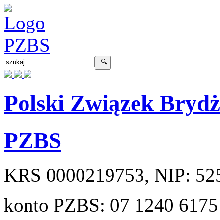
Polski Związek Bryd
PZBS
KRS
0000219753
, NIP:
52
konto PZBS:
07 1240 6175