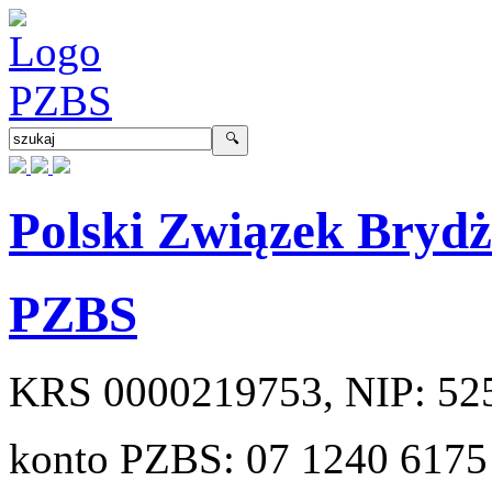
Polski Związek Bryd
PZBS
KRS
0000219753
, NIP:
52
konto PZBS:
07 1240 6175