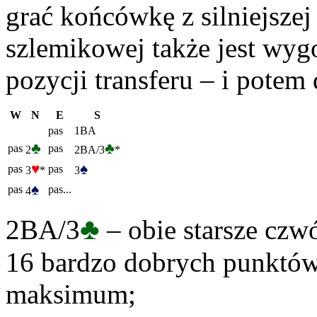
grać końcówkę z silniejszej r
szlemikowej także jest wyg
pozycji transferu – i pot
W
N
E
S
pas
1BA
♣
♣
pas
pas
2
2BA/3
*
♥
♠
pas
pas
3
*
3
♠
pas
pas...
4
♣
2BA/3
– obie starsze czwó
16 bardzo dobrych punktów, 
maksimum;