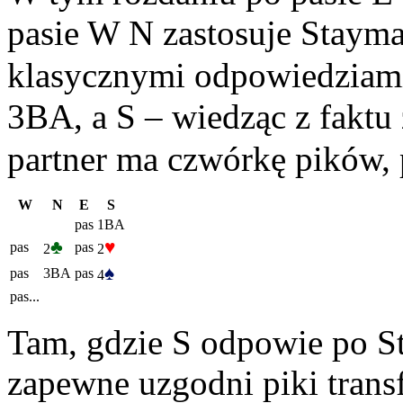
pasie W N zastosuje Stayma
klasycznymi odpowiedziami,
3BA, a S – wiedząc z faktu
partner ma czwórkę pików, 
W
N
E
S
pas
1BA
♣
♥
pas
pas
2
2
♠
pas
3BA
pas
4
pas...
Tam, gdzie S odpowie po St
zapewne uzgodni piki transf