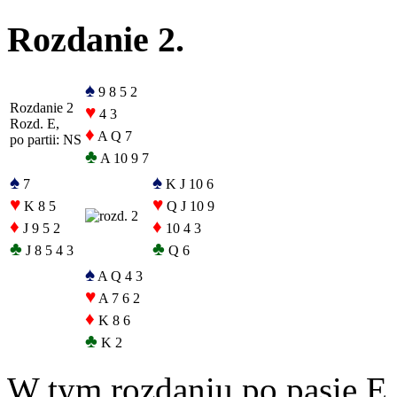
Rozdanie 2.
♠
9 8 5 2
Rozdanie 2
♥
4 3
Rozd. E,
♦
A Q 7
po partii: NS
♣
A 10 9 7
♠
♠
7
K J 10 6
♥
♥
K 8 5
Q J 10 9
♦
♦
J 9 5 2
10 4 3
♣
♣
J 8 5 4 3
Q 6
♠
A Q 4 3
♥
A 7 6 2
♦
K 8 6
♣
K 2
W tym rozdaniu po pasie E 