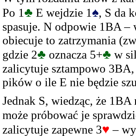
♣
♠
Po 1
E wejdzie 1
, S da 
spasuje. N odpowie 1BA – w
obiecuje to zatrzymania (
♣
♣
gdzie 2
oznacza 5+
w sil
zalicytuje sztampowo 3BA, 
pików o ile E nie będzie s
Jednak S, wiedząc, że 1BA 
może próbować je sprawdzić
♥
zalicytuje zapewne 3
– wyg