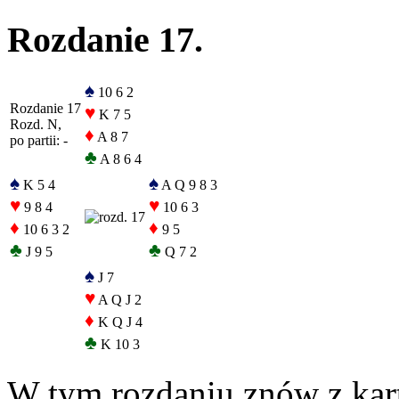
Rozdanie 17.
♠
10 6 2
Rozdanie 17
♥
K 7 5
Rozd. N,
♦
A 8 7
po partii: -
♣
A 8 6 4
♠
♠
K 5 4
A Q 9 8 3
♥
♥
9 8 4
10 6 3
♦
♦
10 6 3 2
9 5
♣
♣
J 9 5
Q 7 2
♠
J 7
♥
A Q J 2
♦
K Q J 4
♣
K 10 3
W tym rozdaniu znów z kar