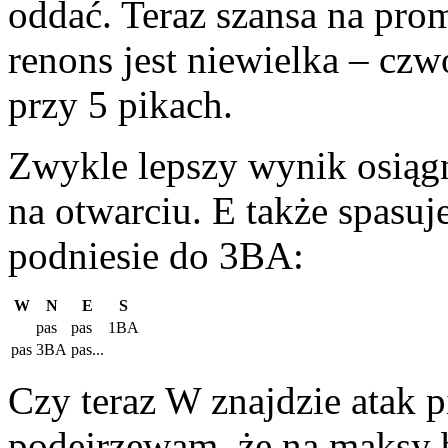
oddać. Teraz szansa na pro
renons jest niewielka – cz
przy 5 pikach.
Zwykle lepszy wynik osiągn
na otwarciu. E także spasuj
podniesie do 3BA:
W
N
E
S
pas
pas
1BA
pas
3BA
pas...
Czy teraz W znajdzie atak 
podejrzewam, że na maksy b