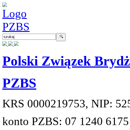
Polski Związek Bryd
PZBS
KRS
0000219753
, NIP:
52
konto PZBS:
07 1240 6175