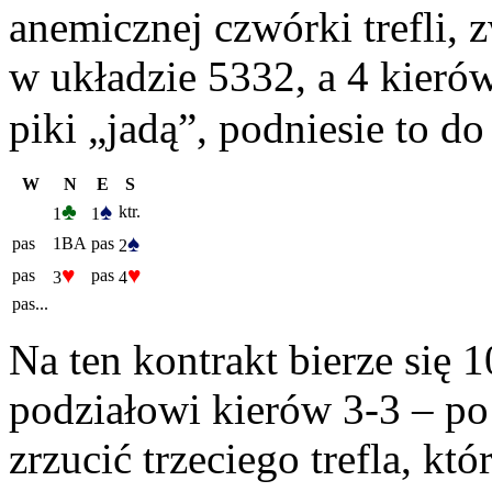
anemicznej czwórki trefli, 
w układzie 5332, a 4 kieró
piki „jadą”, podniesie to do
W
N
E
S
♣
♠
ktr.
1
1
♠
pas
1BA
pas
2
♥
♥
pas
pas
3
4
pas...
Na ten kontrakt bierze się 1
podziałowi kierów 3-3 – po
zrzucić trzeciego trefla, któ