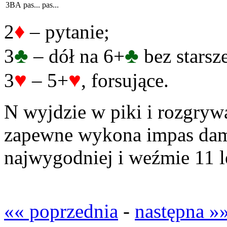
3BA
pas...
pas...
♦
2
– pytanie;
♣
♣
3
– dół na 6+
bez starsz
♥
♥
3
– 5+
, forsujące.
N wyjdzie w piki i rozgryw
zapewne wykona impas damy
najwygodniej i weźmie 11 l
«« poprzednia
-
następna »