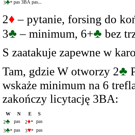
♣
pas
3BA
pas...
3
*
♦
2
– pytanie, forsing do ko
♣
♣
3
– minimum, 6+
bez tr
S zaatakuje zapewne w karo
♣
Tam, gdzie W otworzy 2
P
wskaże minimum na 6 trefl
zakończy licytację 3BA:
W
N
E
S
♣
♦
pas
pas
2
2
*
♣
♥
pas
pas
3
*
3
*