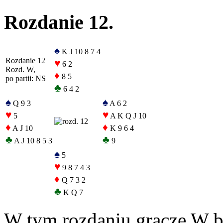
Rozdanie 12.
♠
K J 10 8 7 4
Rozdanie 12
♥
6 2
Rozd. W,
♦
8 5
po partii: NS
♣
6 4 2
♠
♠
Q 9 3
A 6 2
♥
♥
5
A K Q J 10
♦
♦
A J 10
K 9 6 4
♣
♣
A J 10 8 5 3
9
♠
5
♥
9 8 7 4 3
♦
Q 7 3 2
♣
K Q 7
W tym rozdaniu gracze W b