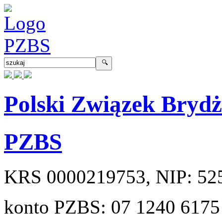
Polski Związek Bryd
PZBS
KRS
0000219753
, NIP:
52
konto PZBS:
07 1240 6175