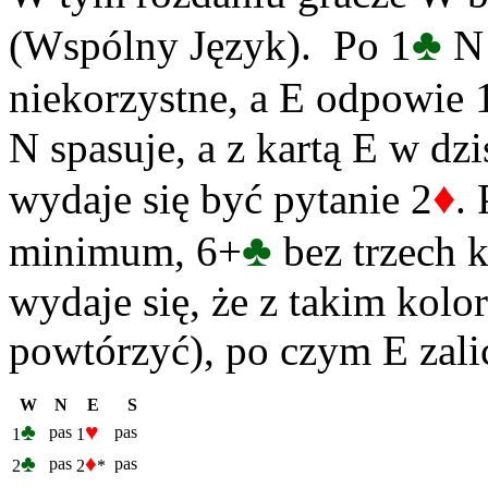
♣
(Wspólny Język). Po 1
N 
niekorzystne, a E odpowie 
N spasuje, a z kartą E w dz
♦
wydaje się być pytanie 2
.
♣
minimum, 6+
bez trzech k
wydaje się, że z takim kol
powtórzyć), po czym E zali
W
N
E
S
♣
♥
pas
pas
1
1
♣
♦
pas
pas
2
2
*