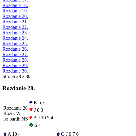
Rozdanie 18.
Rozdanie 19.
Rozdanie 20.
Rozdanie 21.
Rozdanie 22.
Rozdanie 23.
Rozdanie 24.
Rozdanie 25.
Rozdanie 26.
Rozdanie 27.
Rozdanie 28.
Rozdanie 29.
Rozdanie 30.
Strona 28 z 30
Rozdanie 28.
♠
K 5 3
Rozdanie 28
♥
J 8 3
Rozd. W,
♦
A J 10 5 4
po partii: NS
♣
6 4
♠
♠
A 10 4
Q J 9 7 6