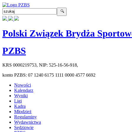
Polski Związek Brydża Sportow
PZBS
KRS
0000219753
, NIP:
525-16-56-918
,
konto PZBS:
07 1240 6175 1111 0000 4577 6692
Nowości
Kalendarz
Wyniki
Ligi
Kadra
Młodzież
Regulaminy
Wydawnictwa
Sędziowie