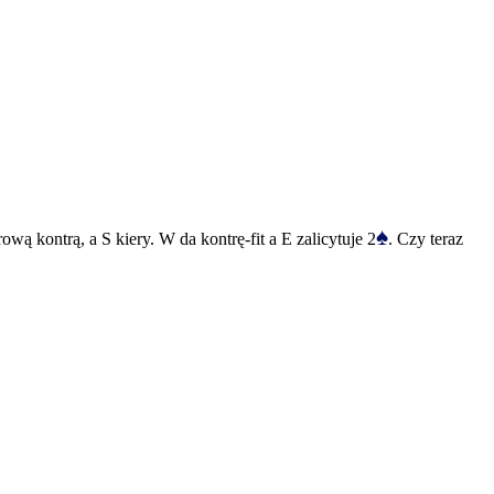
♠
rową kontrą, a S kiery. W da kontrę-fit a E zalicytuje 2
. Czy teraz