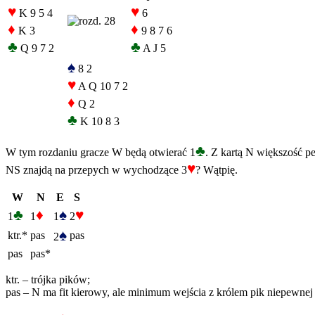
♥
♥
K 9 5 4
6
♦
♦
K 3
9 8 7 6
♣
♣
Q 9 7 2
A J 5
♠
8 2
♥
A Q 10 7 2
♦
Q 2
♣
K 10 8 3
♣
W tym rozdaniu gracze W będą otwierać 1
. Z kartą N większość p
♥
NS znajdą na przepych w wychodzące 3
? Wątpię.
W
N
E
S
♣
♦
♠
♥
1
1
1
2
♠
ktr.*
pas
pas
2
pas
pas*
ktr. – trójka pików;
pas – N ma fit kierowy, ale minimum wejścia z królem pik niepewnej