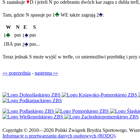
♦
S zaatakuje
D i jeżeli N po odebraniu dwóch kar zagra z dubla trefl,
♣
♠
Tam, gdzie N spasuje po 1
WE także zagrają 2
:
W
N
E
S
♣
♠
pas
pas
1
1
♠
1BA
pas
pas...
2
Teraz jednak S może wyjść w trefle, co uniemożliwi przebitkę i przy
«« poprzednia
-
następna »»
Copyright © 2010—2026 Polski Związek Brydża Sportowego. Wszelki
Informacje o przetwarzaniu danych osobowych (RODO)
.