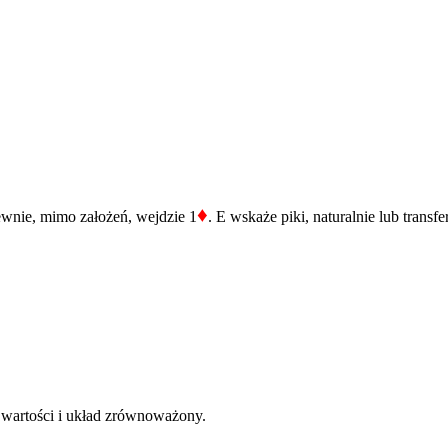
♦
ewnie, mimo założeń, wejdzie 1
. E wskaże piki, naturalnie lub transfe
 wartości i układ zrównoważony.